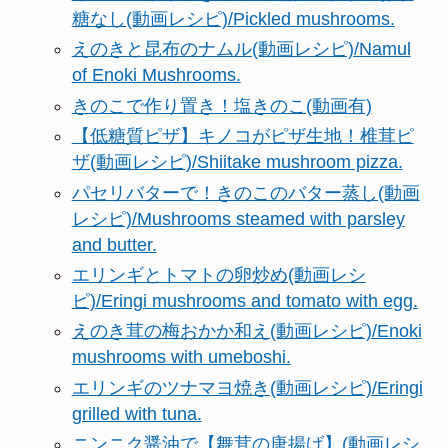
糖なし(動画レシピ)/Pickled mushrooms.
えのきと昆布のナムル(動画レシピ)/Namul
of Enoki Mushrooms.
きのこで作り置き！塩きのこ(動画有)
【低糖質ピザ】キノコがピザ生地！椎茸ピ
ザ(動画レシピ)/Shiitake mushroom pizza.
パセリバターで！きのこのバター蒸し(動画
レシピ)/Mushrooms steamed with parsley
and butter.
エリンギとトマトの卵炒め(動画レシ
ピ)/Eringi mushrooms and tomato with egg.
えのき茸の梅おかか和え(動画レシピ)/Enoki
mushrooms with umeboshi.
エリンギのツナマヨ焼き(動画レシピ)/Eringi
grilled with tuna.
ニンニク醤油で【舞茸の唐揚げ】(動画レシ