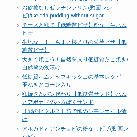
お砂糖なしゼラチンプリン(動画レシ
ピ)/Gelatin pudding without sugar.
チーズと卵で【低糖質ピザ】粉なし生ハム
ピザ
生地なし！しらすと桜えびの菊芋ピザ【低
糖質ピザ】
大きく焼こう！自然薯入り低糖質たこ焼き/
自然薯の浅漬け
低糖質ハムカップキッシュの基本レシピ｜
玉ねぎとコーン入り
卵焼きがパン代わり【低糖質サンド】ハム
とアボカドのハムぱくサンド
【卵のピクルス】茹で卵のレモンオイル漬
け
アボカドとアンチョビの粉なしピザ(動画レ
シピ)