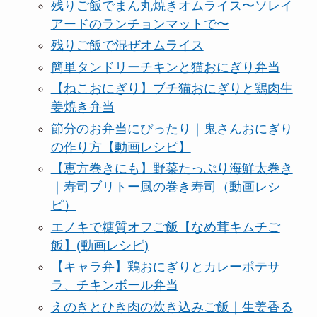
残りご飯でまん丸焼きオムライス〜ソレイ
アードのランチョンマットで〜
残りご飯で混ぜオムライス
簡単タンドリーチキンと猫おにぎり弁当
【ねこおにぎり】ブチ猫おにぎりと鶏肉生
姜焼き弁当
節分のお弁当にぴったり｜鬼さんおにぎり
の作り方【動画レシピ】
【恵方巻きにも】野菜たっぷり海鮮太巻き
｜寿司ブリトー風の巻き寿司（動画レシ
ピ）
エノキで糖質オフご飯【なめ茸キムチご
飯】(動画レシピ)
【キャラ弁】鶏おにぎりとカレーポテサ
ラ、チキンボール弁当
えのきとひき肉の炊き込みご飯｜生姜香る