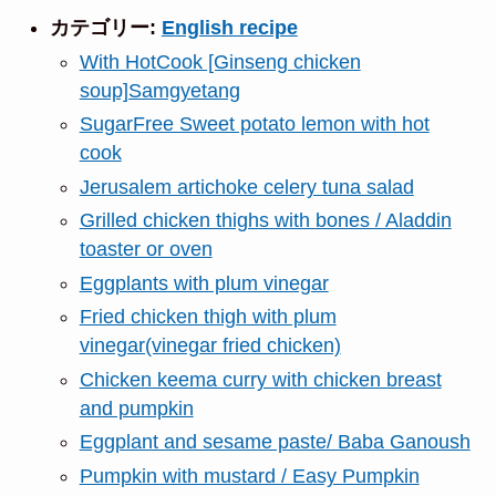
カテゴリー:
English recipe
With HotCook [Ginseng chicken
soup]Samgyetang
SugarFree Sweet potato lemon with hot
cook
Jerusalem artichoke celery tuna salad
Grilled chicken thighs with bones / Aladdin
toaster or oven
Eggplants with plum vinegar
Fried chicken thigh with plum
vinegar(vinegar fried chicken)
Chicken keema curry with chicken breast
and pumpkin
Eggplant and sesame paste/ Baba Ganoush
Pumpkin with mustard / Easy Pumpkin