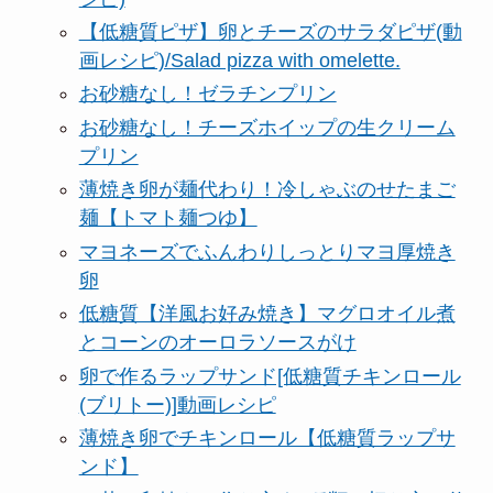
【低糖質ピザ】卵とチーズのサラダピザ(動
画レシピ)/Salad pizza with omelette.
お砂糖なし！ゼラチンプリン
お砂糖なし！チーズホイップの生クリーム
プリン
薄焼き卵が麺代わり！冷しゃぶのせたまご
麺【トマト麺つゆ】
マヨネーズでふんわりしっとりマヨ厚焼き
卵
低糖質【洋風お好み焼き】マグロオイル煮
とコーンのオーロラソースがけ
卵で作るラップサンド[低糖質チキンロール
(ブリトー)]動画レシピ
薄焼き卵でチキンロール【低糖質ラップサ
ンド】