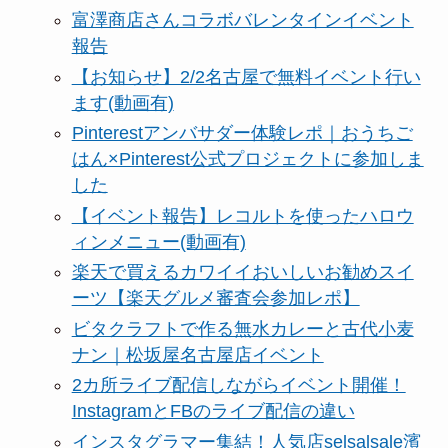
富澤商店さんコラボバレンタインイベント
報告
【お知らせ】2/2名古屋で無料イベント行い
ます(動画有)
Pinterestアンバサダー体験レポ｜おうちご
はん×Pinterest公式プロジェクトに参加しま
した
【イベント報告】レコルトを使ったハロウ
ィンメニュー(動画有)
楽天で買えるカワイイおいしいお勧めスイ
ーツ【楽天グルメ審査会参加レポ】
ビタクラフトで作る無水カレーと古代小麦
ナン｜松坂屋名古屋店イベント
2カ所ライブ配信しながらイベント開催！
InstagramとFBのライブ配信の違い
インスタグラマー集結！人気店selsalsale濱