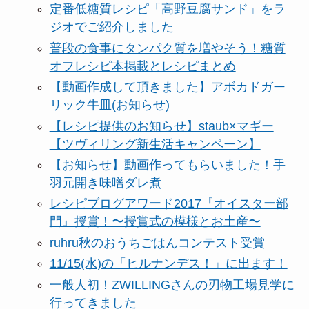
定番低糖質レシピ「高野豆腐サンド」をラ
ジオでご紹介しました
普段の食事にタンパク質を増やそう！糖質
オフレシピ本掲載とレシピまとめ
【動画作成して頂きました】アボカドガー
リック牛皿(お知らせ)
【レシピ提供のお知らせ】staub×マギー
【ツヴィリング新生活キャンペーン】
【お知らせ】動画作ってもらいました！手
羽元開き味噌ダレ煮
レシピブログアワード2017『オイスター部
門』授賞！〜授賞式の模様とお土産〜
ruhru秋のおうちごはんコンテスト受賞
11/15(水)の「ヒルナンデス！」に出ます！
一般人初！ZWILLINGさんの刃物工場見学に
行ってきました