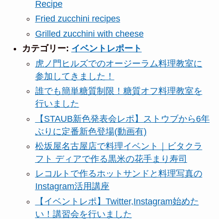
Recipe
Fried zucchini recipes
Grilled zucchini with cheese
カテゴリー:
イベントレポート
虎ノ門ヒルズでのオージーラム料理教室に
参加してきました！
誰でも簡単糖質制限！糖質オフ料理教室を
行いました
【STAUB新色発表会レポ】ストウブから6年
ぶりに定番新色登場(動画有)
松坂屋名古屋店で料理イベント｜ビタクラ
フト ディアで作る黒米の花手まり寿司
レコルトで作るホットサンドと料理写真の
Instagram活用講座
【イベントレポ】Twitter,Instagram始めた
い！講習会を行いました