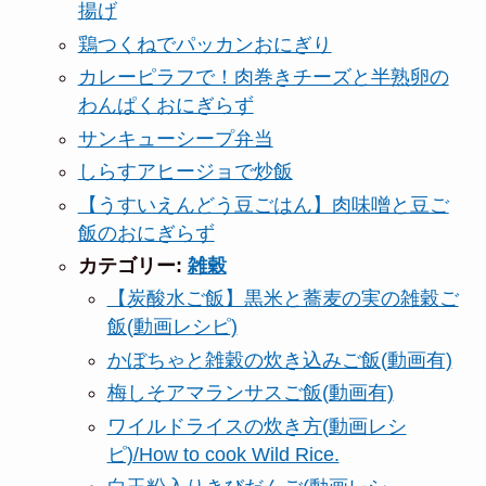
揚げ
鶏つくねでパッカンおにぎり
カレーピラフで！肉巻きチーズと半熟卵の
わんぱくおにぎらず
サンキューシープ弁当
しらすアヒージョで炒飯
【うすいえんどう豆ごはん】肉味噌と豆ご
飯のおにぎらず
カテゴリー:
雑穀
【炭酸水ご飯】黒米と蕎麦の実の雑穀ご
飯(動画レシピ)
かぼちゃと雑穀の炊き込みご飯(動画有)
梅しそアマランサスご飯(動画有)
ワイルドライスの炊き方(動画レシ
ピ)/How to cook Wild Rice.