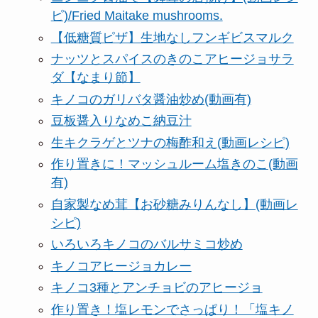
ピ)/Fried Maitake mushrooms.
【低糖質ピザ】生地なしフンギビスマルク
ナッツとスパイスのきのこアヒージョサラ
ダ【なまり節】
キノコのガリバタ醤油炒め(動画有)
豆板醤入りなめこ納豆汁
生キクラゲとツナの梅酢和え(動画レシピ)
作り置きに！マッシュルーム塩きのこ(動画
有)
自家製なめ茸【お砂糖みりんなし】(動画レ
シピ)
いろいろキノコのバルサミコ炒め
キノコアヒージョカレー
キノコ3種とアンチョビのアヒージョ
作り置き！塩レモンでさっぱり！「塩キノ