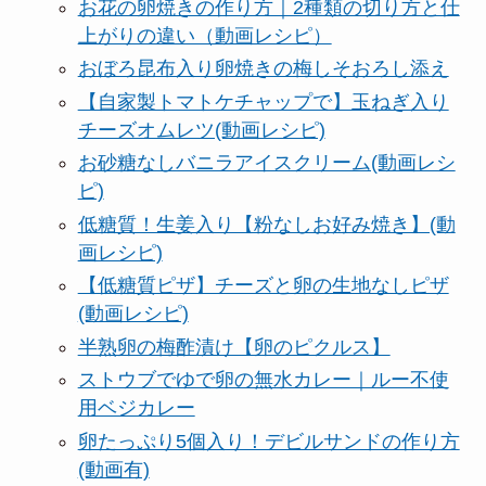
お花の卵焼きの作り方｜2種類の切り方と仕
上がりの違い（動画レシピ）
おぼろ昆布入り卵焼きの梅しそおろし添え
【自家製トマトケチャップで】玉ねぎ入り
チーズオムレツ(動画レシピ)
お砂糖なしバニラアイスクリーム(動画レシ
ピ)
低糖質！生姜入り【粉なしお好み焼き】(動
画レシピ)
【低糖質ピザ】チーズと卵の生地なしピザ
(動画レシピ)
半熟卵の梅酢漬け【卵のピクルス】
ストウブでゆで卵の無水カレー｜ルー不使
用ベジカレー
卵たっぷり5個入り！デビルサンドの作り方
(動画有)