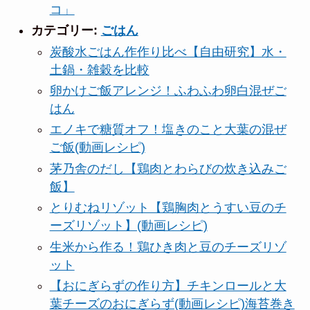
コ」
カテゴリー:
ごはん
炭酸水ごはん作作り比べ【自由研究】水・
土鍋・雑穀を比較
卵かけご飯アレンジ！ふわふわ卵白混ぜご
はん
エノキで糖質オフ！塩きのこと大葉の混ぜ
ご飯(動画レシピ)
茅乃舎のだし【鶏肉とわらびの炊き込みご
飯】
とりむねリゾット【鶏胸肉とうすい豆のチ
ーズリゾット】(動画レシピ)
生米から作る！鶏ひき肉と豆のチーズリゾ
ット
【おにぎらずの作り方】チキンロールと大
葉チーズのおにぎらず(動画レシピ)海苔巻き