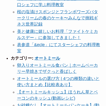
口シェフに学ぶ料理教室
桜の塩漬けスポンジとフランボワーズバタ
ークリームの春のケーキ〜みんなで挑戦ギ
ネス世界記録
美と健康に嬉しいお料理「ファイトケミカ
ルスデー」に参加してきました！
表参道「&ecle」にてスターシェフの料理教
室
カテゴリー:
オートミール
卵入りオートミール食パン｜ホームベーカ
リー早焼きでザクっと香ばしく
オートミールの選び方 | 4つの種類の違いと
使い方まとめ【比較表あり】
【オートミールキッシュ】ほうれん草とベ
ーコンのキッシュ(動画レシピ)
お砂糖なし【オートミールパンケーキ】(動