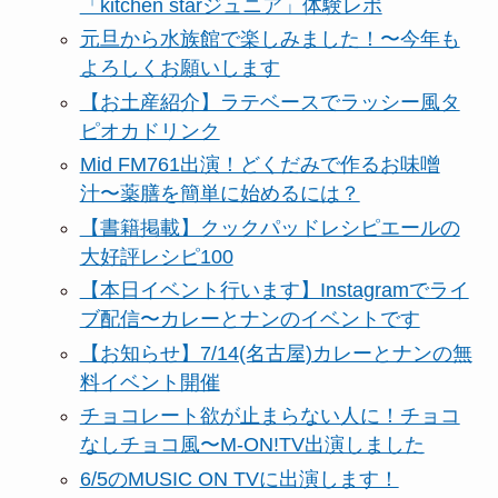
「kitchen starジュニア」体験レポ
元旦から水族館で楽しみました！〜今年も
よろしくお願いします
【お土産紹介】ラテベースでラッシー風タ
ピオカドリンク
Mid FM761出演！どくだみで作るお味噌
汁〜薬膳を簡単に始めるには？
【書籍掲載】クックパッドレシピエールの
大好評レシピ100
【本日イベント行います】Instagramでライ
ブ配信〜カレーとナンのイベントです
【お知らせ】7/14(名古屋)カレーとナンの無
料イベント開催
チョコレート欲が止まらない人に！チョコ
なしチョコ風〜M-ON!TV出演しました
6/5のMUSIC ON TVに出演します！