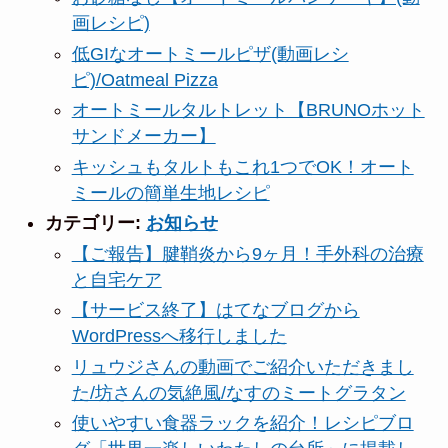
画レシピ)
低GIなオートミールピザ(動画レシ
ピ)/Oatmeal Pizza
オートミールタルトレット【BRUNOホット
サンドメーカー】
キッシュもタルトもこれ1つでOK！オート
ミールの簡単生地レシピ
カテゴリー:
お知らせ
【ご報告】腱鞘炎から9ヶ月！手外科の治療
と自宅ケア
【サービス終了】はてなブログから
WordPressへ移行しました
リュウジさんの動画でご紹介いただきまし
た/坊さんの気絶風/なすのミートグラタン
使いやすい食器ラックを紹介！レシピブロ