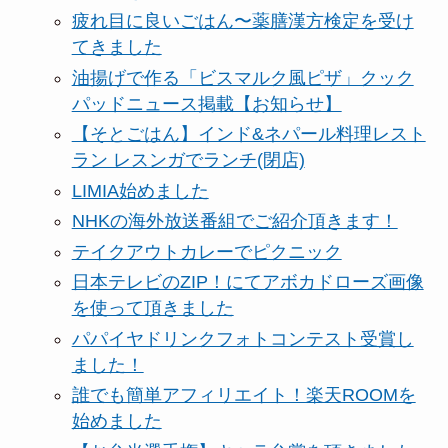
疲れ目に良いごはん〜薬膳漢方検定を受け
てきました
油揚げで作る「ビスマルク風ピザ」クック
パッドニュース掲載【お知らせ】
【そとごはん】インド&ネパール料理レスト
ラン レスンガでランチ(閉店)
LIMIA始めました
NHKの海外放送番組でご紹介頂きます！
テイクアウトカレーでピクニック
日本テレビのZIP！にてアボカドローズ画像
を使って頂きました
パパイヤドリンクフォトコンテスト受賞し
ました！
誰でも簡単アフィリエイト！楽天ROOMを
始めました