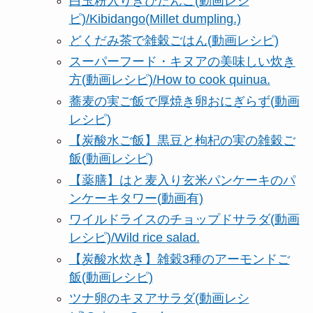
白玉粉入りきびだんご(動画レシ
ピ)/Kibidango(Millet dumpling.)
どくだみ茶で雑穀ごはん(動画レシピ)
スーパーフード・キヌアの美味しい炊き
方(動画レシピ)/How to cook quinua.
蕎麦の実ご飯で厚焼き卵おにぎらず(動画
レシピ)
【炭酸水ご飯】黒豆と枸杞の実の雑穀ご
飯(動画レシピ)
【薬膳】はと麦入り玄米パンケーキのパ
ンケーキタワー(動画有)
ワイルドライスのチョップドサラダ(動画
レシピ)/Wild rice salad.
【炭酸水炊き】雑穀3種のアーモンドご
飯(動画レシピ)
ツナ卵のキヌアサラダ(動画レシ