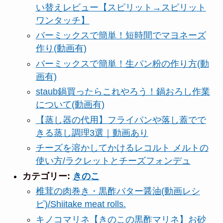
い替えレビュー【スピリット→スピリット
ワンタッチ】
バーミックスで簡単！短時間でマヨネーズ
作り(動画有)
バーミックスで簡単！生パン粉の作り方(動
画有)
staub鍋買ったらこれやろう！鍋おろし作業
について(動画有)
【蒸し器の代用】フライパンや落し蓋でで
きる蒸し調理3選｜動画あり
チーズを溶かしてかけるレコルト メルトの
使い方/ラクレットとチーズフォンデュ
カテゴリー:
きのこ
椎茸の肉巻き・黒酢バター醤油(動画レシ
ピ)/Shiitake meat rolls.
キノコマリネ【きのこの黒酢マリネ】お砂