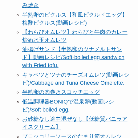
み焼き
半熟卵のピクルス【和風ピクルドエッグ】
梅酢ピクルス(動画レシピ)
【わらびオムレツ】わらびと牛肉のカレー
炒め水玉オムレツ
油揚げサンド【半熟卵のツナメルトサン
ド】動画レシピ/Soft-boiled egg sandwich
with Fried tofu.
キャベツとツナのチーズオムレツ(動画レシ
ピ)/Cabbage and Tuna Cheese Omelette.
半熟卵の肉巻きスコッチエッグ
低温調理器BONIQで温泉卵(動画レシ
ピ)/Soft boiled egg.
お砂糖なし途中混ぜなし【低糖質バニラア
イスクリーム】
ブロッコリーソースのなまり節オムレツ