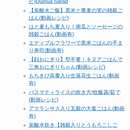
ピ)Quinua Sarad
【炭酸水ご飯】黒米と蕎麦の実の雑穀ご
はん(動画レシピ)
はと麦もち麦入り！南瓜とソーセージの
雑穀ごはん(動画有)
エディブルフラワーで黒米ごはんの手ま
り寿司(動画有)
【顔おにぎり】型不要！キヌアごはんで
三角おにぎりちゃん(動画レシピ)
もちきび高黍入り生落花生ごはん(動画
有)
バスマティライスの炊き方/炊飯器/茹で
(動画レシピ)
アマランサス入り五穀の大葉ごはん(動画
有)
炭酸水炊き【雑穀入りとうもろこしご