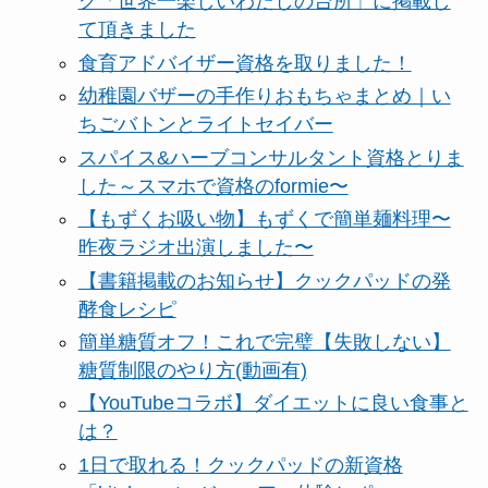
グ「世界一楽しいわたしの台所」に掲載し
て頂きました
食育アドバイザー資格を取りました！
幼稚園バザーの手作りおもちゃまとめ｜い
ちごバトンとライトセイバー
スパイス&ハーブコンサルタント資格とりま
した～スマホで資格のformie〜
【もずくお吸い物】もずくで簡単麺料理〜
昨夜ラジオ出演しました〜
【書籍掲載のお知らせ】クックパッドの発
酵食レシピ
簡単糖質オフ！これで完璧【失敗しない】
糖質制限のやり方(動画有)
【YouTubeコラボ】ダイエットに良い食事と
は？
1日で取れる！クックパッドの新資格