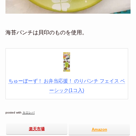
海苔パンチは貝印のものを使用。
ちゅーぼーず！ お弁当応援！ のりパンチ フェイス ベ
ーシック(1コ入)
posted with
カエレバ
楽天市場
Amazon