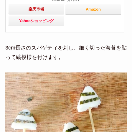
posted with
カエレバ
楽天市場
Amazon
Yahooショッピング
3cm長さのスパゲティを刺し、細く切った海苔を貼
って
縞模様を付けます。