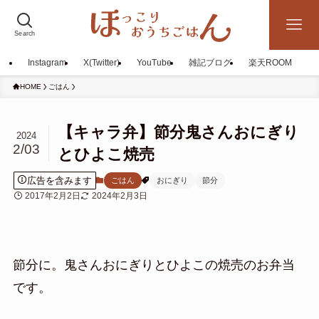
Search
Instagram
X(Twitter)
YouTube
雑記ブログ
楽天ROOM
HOME
ごはん
【キャラ弁】節分鬼さんおにぎり
2024
2/03
とひよこ焼売
広告を含みます
ごはん
おにぎり
節分
2017年2月2日
2024年2月3日
節分に。
鬼さんおにぎりとひよこの焼売のお弁当
です。