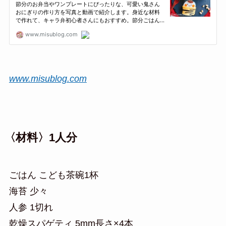
www.misublog.com
〈材料〉1人分
ごはん こども茶碗1杯
海苔 少々
人参 1切れ
乾燥スパゲティ 5mm長さ×4本