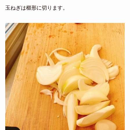
玉ねぎは櫛形に切ります。