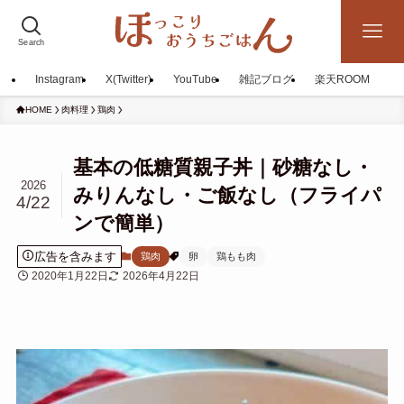
Search
Instagram
X(Twitter)
YouTube
雑記ブログ
楽天ROOM
HOME
肉料理
鶏肉
基本の低糖質親子丼｜砂糖なし・
2026
みりんなし・ご飯なし（フライパ
4/22
ンで簡単）
広告を含みます
鶏肉
卵
鶏もも肉
2020年1月22日
2026年4月22日