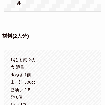
丼
材料(2人分)
鶏もも肉 2枚
塩 適量
玉ねぎ 1個
出し汁 300cc
醤油 大2.5
卵 6個
油 大1/2