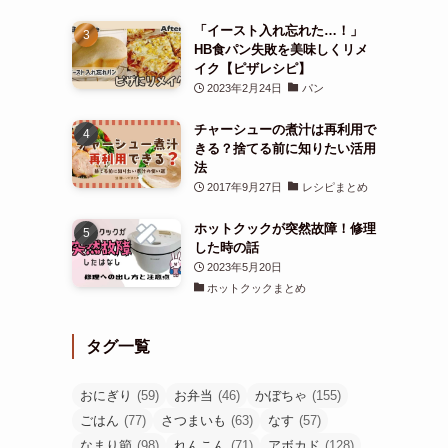
「イースト入れ忘れた…！」
HB食パン失敗を美味しくリメ
イク【ピザレシピ】
2023年2月24日
パン
チャーシューの煮汁は再利用で
きる？捨てる前に知りたい活用
法
2017年9月27日
レシピまとめ
ホットクックが突然故障！修理
した時の話
2023年5月20日
ホットクックまとめ
タグ一覧
おにぎり
(59)
お弁当
(46)
かぼちゃ
(155)
ごはん
(77)
さつまいも
(63)
なす
(57)
なまり節
(98)
れんこん
(71)
アボカド
(128)