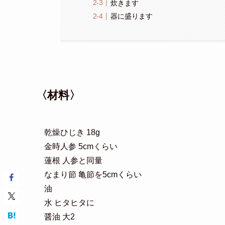
炊きます
器に盛ります
〈材料〉
乾燥ひじき 18g
金時人参 5cmくらい
蓮根 人参と同量
なまり節 亀節を5cmくらい
油
水 ヒタヒタに
醤油 大2