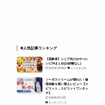
✤人気記事ランキング
【高齢者】シニア向けおやつレ
シピ34まとめ(お砂糖なし)
2021年1月20日
レシピまとめ
ソーダストリームが壊れた！修
理体験＆買い替えレビュー【ス
ピリット→スピリットワンタッ
チ】
2020年6月12日
キッチングッズ