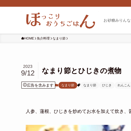
お砂糖みりんな
HOME
魚介料理
なまり節
2023
なまり節とひじきの煮物
9/12
広告を含みます
なまり節
なまり節
ひじき
れんこん
人参、蓮根、ひじきを炒めてお水を加えて炊き、