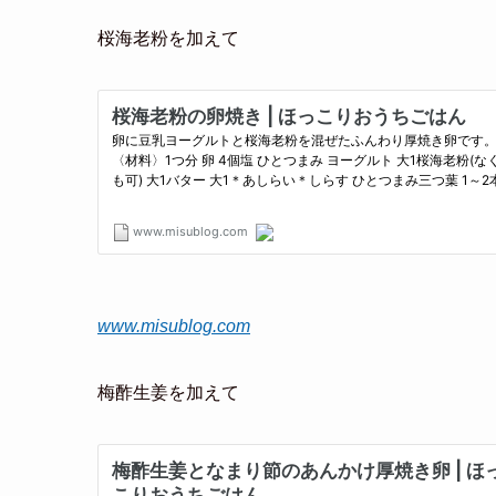
桜海老粉を加えて
www.misublog.com
梅酢生姜を加えて