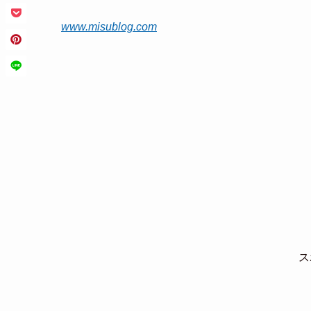
www.misublog.com
ス