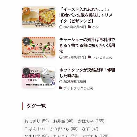
「イースト入れ忘れた…！」
HB食パン失敗を美味しくリメ
イク【ピザレシピ】
2023年2月24日
パン
チャーシューの煮汁は再利用で
きる？捨てる前に知りたい活用
法
2017年9月27日
レシピまとめ
ホットクックが突然故障！修理
した時の話
2023年5月20日
ホットクックまとめ
タグ一覧
おにぎり
(59)
お弁当
(46)
かぼちゃ
(155)
ごはん
(77)
さつまいも
(63)
なす
(57)
なまり節
(98)
れんこん
(71)
アボカド
(128)