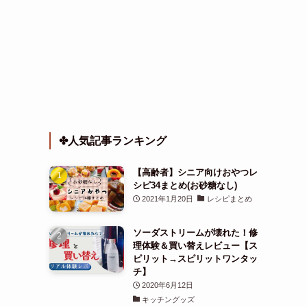
✤人気記事ランキング
【高齢者】シニア向けおやつレ
シピ34まとめ(お砂糖なし)
2021年1月20日
レシピまとめ
ソーダストリームが壊れた！修
理体験＆買い替えレビュー【ス
ピリット→スピリットワンタッ
チ】
2020年6月12日
キッチングッズ