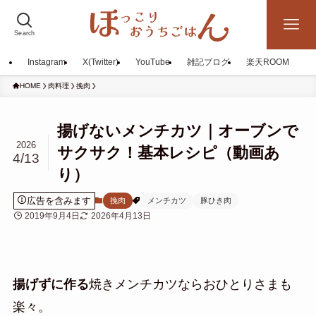
Search
Instagram
X(Twitter)
YouTube
雑記ブログ
楽天ROOM
HOME
肉料理
挽肉
揚げないメンチカツ｜オーブンで
2026
サクサク！基本レシピ（動画あ
4/13
り）
広告を含みます
挽肉
メンチカツ
豚ひき肉
2019年9月4日
2026年4月13日
揚げずに作る
焼きメンチカツならおひとりさまも
楽々。