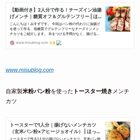
www.misublog.com
自家製
米粉パン粉
を使った
トースター焼き
メンチ
カツ