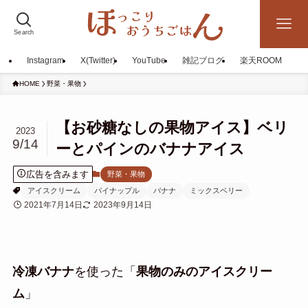
Search
Instagram
X(Twitter)
YouTube
雑記ブログ
楽天ROOM
HOME
野菜・果物
【お砂糖なしの果物アイス】ベリ
2023
9/14
ーとパインのバナナアイス
広告を含みます
野菜・果物
アイスクリーム
パイナップル
バナナ
ミックスベリー
2021年7月14日
2023年9月14日
冷凍バナナ
を使った「
果物のみのアイスクリー
ム
」