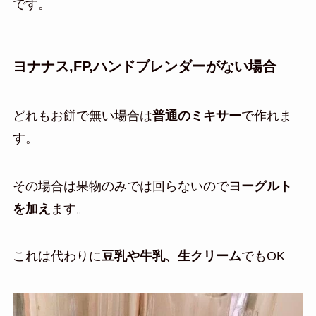
です。
ヨナナス,FP,ハンドブレンダーがない場合
どれもお餅で無い場合は
普通のミキサー
で作れま
す。
その場合は果物のみでは回らないので
ヨーグルト
を加え
ます。
これは代わりに
豆乳や牛乳、生クリーム
でもOK