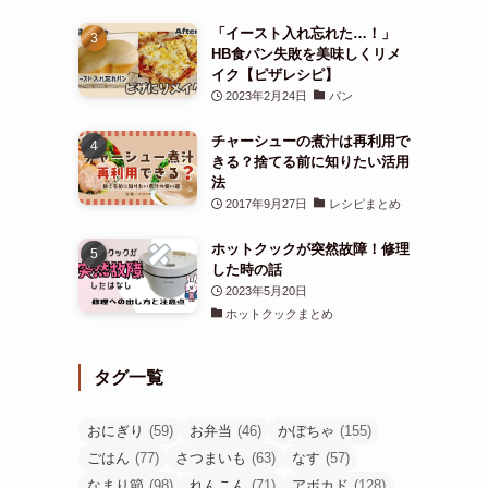
「イースト入れ忘れた…！」
HB食パン失敗を美味しくリメ
イク【ピザレシピ】
2023年2月24日
パン
チャーシューの煮汁は再利用で
きる？捨てる前に知りたい活用
法
2017年9月27日
レシピまとめ
ホットクックが突然故障！修理
した時の話
2023年5月20日
ホットクックまとめ
タグ一覧
おにぎり
(59)
お弁当
(46)
かぼちゃ
(155)
ごはん
(77)
さつまいも
(63)
なす
(57)
なまり節
(98)
れんこん
(71)
アボカド
(128)