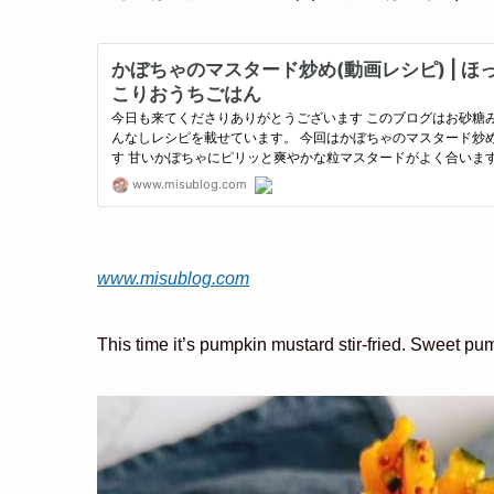
www.misublog.com
This time it’s pumpkin mustard stir-fried. Sweet pu