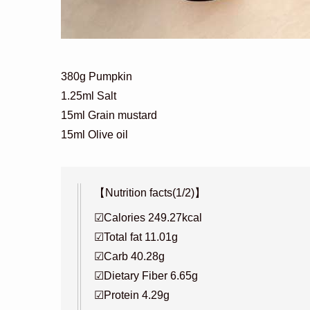
380g Pumpkin
1.25ml Salt
15ml Grain mustard
15ml Olive oil
【Nutrition facts(1/2)】
☑︎Calories 249.27kcal
☑︎Total fat 11.01g
☑︎Carb 40.28g
☑︎Dietary Fiber 6.65g
☑︎Protein 4.29g