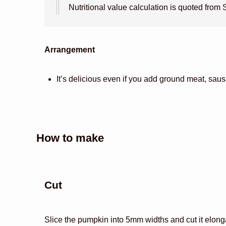
Nutritional value calculation is quoted fro
Arrangement
It’s delicious even if you add ground meat, saus
How to make
Cut
Slice the pumpkin into 5mm widths and cut it elonga