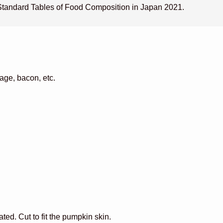
m Standard Tables of Food Composition in Japan 2021.
age, bacon, etc.
ted. Cut to fit the pumpkin skin.