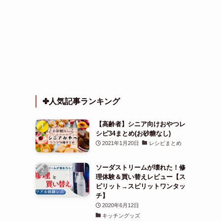
✤人気記事ランキング
【高齢者】シニア向けおやつレ
シピ34まとめ(お砂糖なし)
2021年1月20日
レシピまとめ
ソーダストリームが壊れた！修
理体験＆買い替えレビュー【ス
ピリット→スピリットワンタッ
チ】
2020年6月12日
キッチングッズ