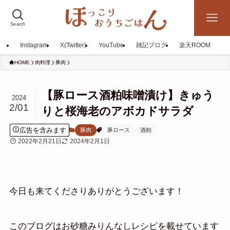
Search
Instagram
X(Twitter)
YouTube
雑記ブログ
楽天ROOM
HOME
肉料理
豚肉
【豚ロース酒粕味噌漬け】きゅう
2024
2/01
りと桜海老のアボカドサラダ
広告を含みます
豚肉
豚ロース
酒粕
2022年2月21日
2024年2月1日
今日も来てくださりありがとうございます！
このブログはお砂糖みりんなしレシピを載せています