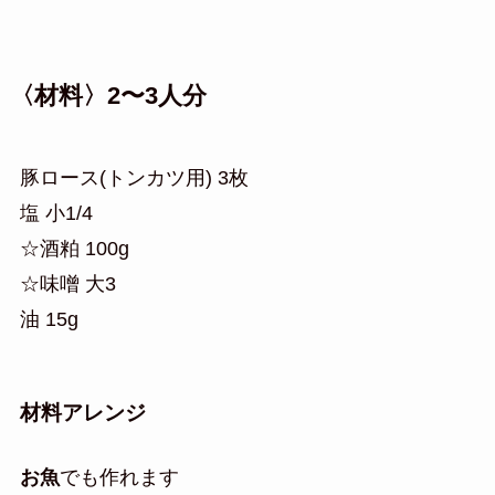
〈材料〉2〜3人分
豚ロース(トンカツ用) 3枚
塩 小1/4
☆酒粕 100g
☆味噌 大3
油 15g
材料アレンジ
お魚
でも作れます