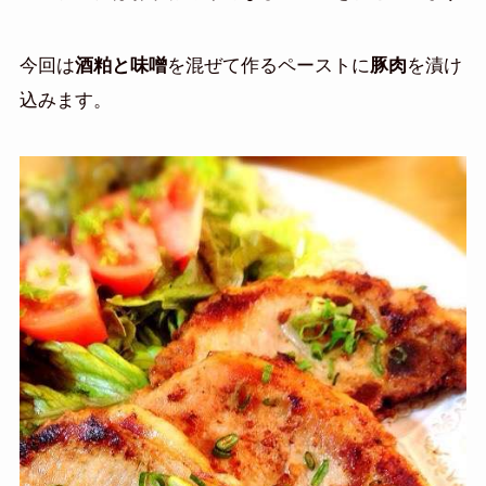
今回は
酒粕と味噌
を混ぜて作るペーストに
豚肉
を漬け
込みます。