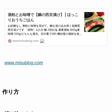
www.misublog.com
作り方