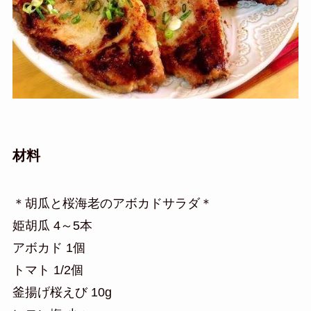
材料
＊胡瓜と桜海老のアボカドサラダ＊
姫胡瓜 4～5本
アボカド 1個
トマト 1/2個
釜揚げ桜えび 10g