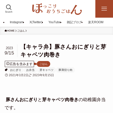
Search
Instagram
X(Twitter)
YouTube
雑記ブログ
楽天ROOM
HOME
ごはん
【キャラ弁】豚さんおにぎりと芽
2023
9/15
キャベツ肉巻き
広告を含みます
ごはん
おにぎり
お弁当
芽キャベツ
豚薄切り肉
2021年3月2日
2023年9月15日
豚さんおにぎり
と
芽キャベツ肉巻き
の
幼稚園弁当
です。