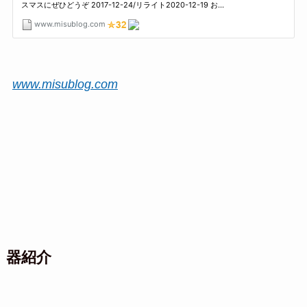
www.misublog.com
器紹介