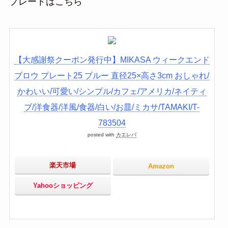
プレートはこちら
【大感謝祭クーポン発行中】MIKASA ウィークエンド
ブロウ プレート25 ブルー 直径25×高さ3cm おしゃれ/
かわいい/可愛い/シンプル/カフェ/アメリカ/ネイティ
ブ/洋食器/洋風/食器/白い/お皿/ミカサ/TAMAKI/T-
783504
posted with
カエレバ
楽天市場
Amazon
Yahooショッピング