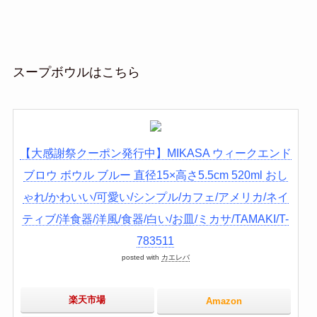
スープボウルはこちら
【大感謝祭クーポン発行中】MIKASA ウィークエンド
ブロウ ボウル ブルー 直径15×高さ5.5cm 520ml おし
ゃれ/かわいい/可愛い/シンプル/カフェ/アメリカ/ネイ
ティブ/洋食器/洋風/食器/白い/お皿/ミカサ/TAMAKI/T-
783511
posted with
カエレバ
楽天市場
Amazon