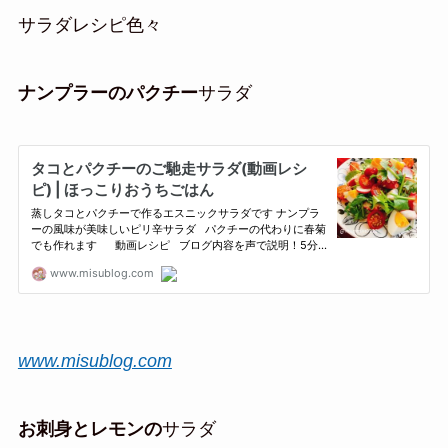
サラダレシピ色々
ナンプラーのパクチー
サラダ
www.misublog.com
お刺身とレモンの
サラダ