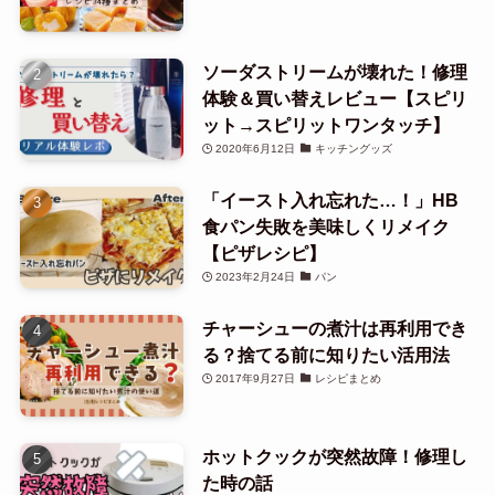
ソーダストリームが壊れた！修理
体験＆買い替えレビュー【スピリ
ット→スピリットワンタッチ】
2020年6月12日
キッチングッズ
「イースト入れ忘れた…！」HB
食パン失敗を美味しくリメイク
【ピザレシピ】
2023年2月24日
パン
チャーシューの煮汁は再利用でき
る？捨てる前に知りたい活用法
2017年9月27日
レシピまとめ
ホットクックが突然故障！修理し
た時の話