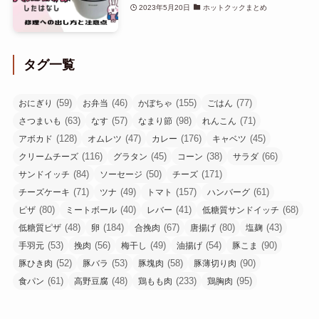
2023年5月20日
ホットクックまとめ
タグ一覧
(59)
(46)
(155)
(77)
おにぎり
お弁当
かぼちゃ
ごはん
(63)
(57)
(98)
(71)
さつまいも
なす
なまり節
れんこん
(128)
(47)
(176)
(45)
アボカド
オムレツ
カレー
キャベツ
(116)
(45)
(38)
(66)
クリームチーズ
グラタン
コーン
サラダ
(84)
(50)
(171)
サンドイッチ
ソーセージ
チーズ
(71)
(49)
(157)
(61)
チーズケーキ
ツナ
トマト
ハンバーグ
(80)
(40)
(41)
(68)
ピザ
ミートボール
レバー
低糖質サンドイッチ
(48)
(184)
(67)
(80)
(43)
低糖質ピザ
卵
合挽肉
唐揚げ
塩麹
(53)
(56)
(49)
(54)
(90)
手羽元
挽肉
梅干し
油揚げ
豚こま
(52)
(53)
(58)
(90)
豚ひき肉
豚バラ
豚塊肉
豚薄切り肉
(61)
(48)
(233)
(95)
食パン
高野豆腐
鶏もも肉
鶏胸肉