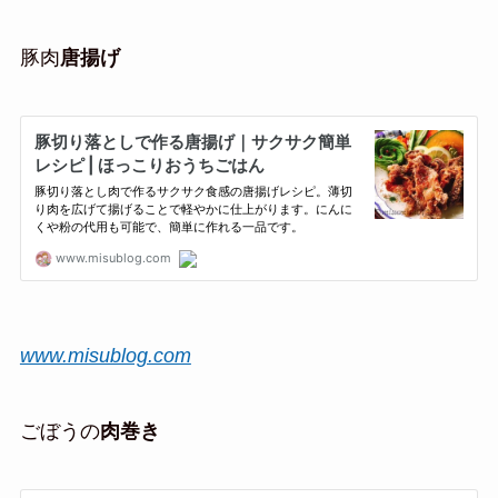
豚肉
唐揚げ
www.misublog.com
ごぼうの
肉巻き