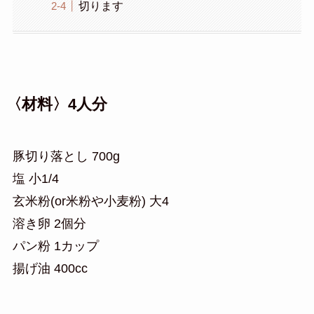
切ります
〈材料〉4人分
豚切り落とし 700g
塩 小1/4
玄米粉(or米粉や小麦粉) 大4
溶き卵 2個分
パン粉 1カップ
揚げ油 400cc