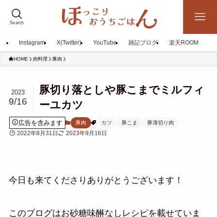
Search
Instagram
X(Twitter)
YouTube
雑記ブログ
楽天ROOM
HOME
肉料理
豚肉
豚切り落としや豚こまでミルフィ
2023
9/16
ーユカツ
広告を含みます
豚肉
カツ
豚こま
豚薄切り肉
2022年8月31日
2023年9月16日
今日も来てくださりありがとうございます！
このブログはお砂糖味醂なしレシピを載せていま