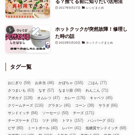
る？捨てる前に知りたい活用法
2017年9月27日
レシピまとめ
ホットクックが突然故障！修理し
た時の話
2023年5月20日
ホットクックまとめ
タグ一覧
(59)
(46)
(155)
(77)
おにぎり
お弁当
かぼちゃ
ごはん
(63)
(57)
(98)
(71)
さつまいも
なす
なまり節
れんこん
(128)
(47)
(176)
(45)
アボカド
オムレツ
カレー
キャベツ
(116)
(45)
(38)
(66)
クリームチーズ
グラタン
コーン
サラダ
(84)
(50)
(171)
サンドイッチ
ソーセージ
チーズ
(71)
(49)
(157)
(61)
チーズケーキ
ツナ
トマト
ハンバーグ
(80)
(40)
(41)
(68)
ピザ
ミートボール
レバー
低糖質サンドイッチ