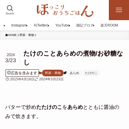
Search
Instagram
X(Twitter)
YouTube
雑記ブログ
楽天ROOM
HOME
野菜・果物
たけのことあらめの煮物/お砂糖な
2024
3/23
し
広告を含みます
野菜・果物
あらめ
たけのこ
2015年4月16日
2024年3月23日
バターで炒め
たたけのこ
を
あらめ
とともに醤油の
みで炊きます。