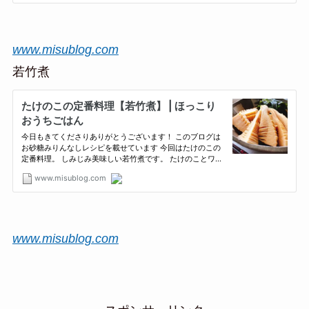
www.misublog.com
若竹煮
www.misublog.com