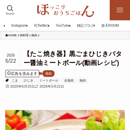
Search
Instagram
X(Twitter)
YouTube
雑記ブログ
楽天ROOM
HOME
肉料理
挽肉
【たこ焼き器】黒ごまひじきバタ
2026
5/22
ー醤油ミートボール(動画レシピ)
広告を含みます
挽肉
ごま
ひじき
ミートボール
合挽肉
挽肉
2020年6月25日
2026年5月22日