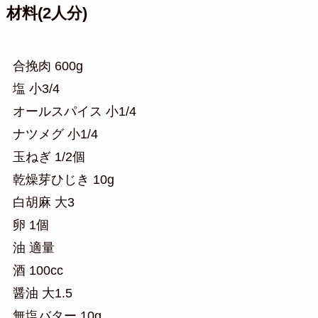
材料(2人分)
合挽肉 600g
塩 小3/4
オールスパイス 小1/4
ナツメグ 小1/4
玉ねぎ 1/2個
乾燥芽ひじき 10g
白胡麻 大3
卵 1個
油 適量
酒 100cc
醤油 大1.5
無塩バター 10g