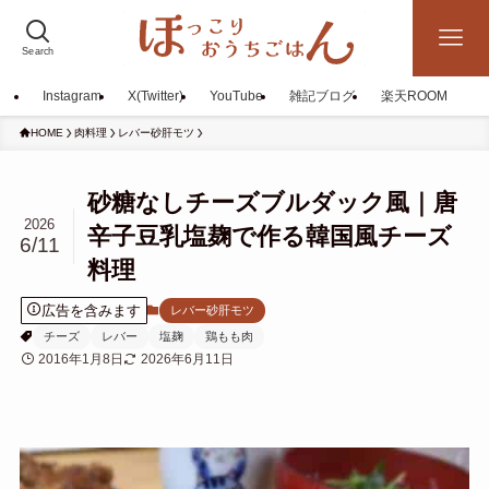
Search
Instagram
X(Twitter)
YouTube
雑記ブログ
楽天ROOM
HOME
肉料理
レバー砂肝モツ
砂糖なしチーズブルダック風｜唐
2026
辛子豆乳塩麹で作る韓国風チーズ
6/11
料理
広告を含みます
レバー砂肝モツ
チーズ
レバー
塩麹
鶏もも肉
2016年1月8日
2026年6月11日