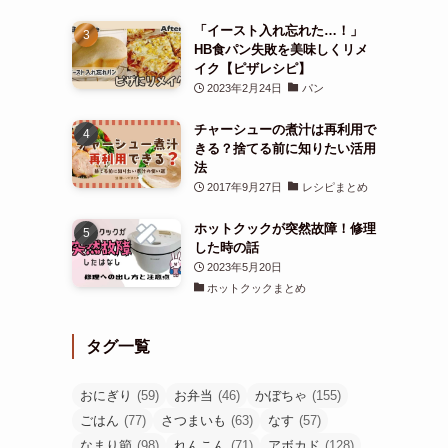
「イースト入れ忘れた…！」
HB食パン失敗を美味しくリメ
イク【ピザレシピ】
2023年2月24日
パン
チャーシューの煮汁は再利用で
きる？捨てる前に知りたい活用
法
2017年9月27日
レシピまとめ
ホットクックが突然故障！修理
した時の話
2023年5月20日
ホットクックまとめ
タグ一覧
おにぎり
(59)
お弁当
(46)
かぼちゃ
(155)
ごはん
(77)
さつまいも
(63)
なす
(57)
なまり節
(98)
れんこん
(71)
アボカド
(128)