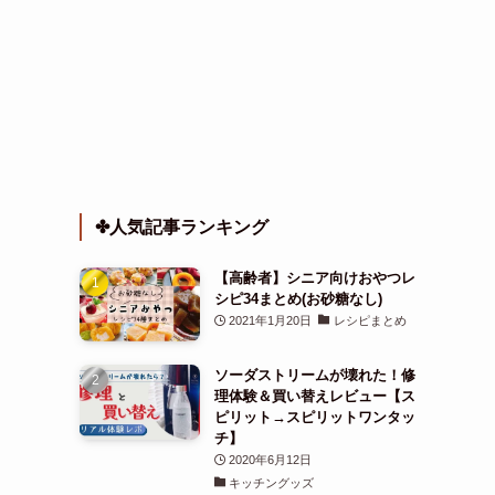
✤人気記事ランキング
【高齢者】シニア向けおやつレ
シピ34まとめ(お砂糖なし)
2021年1月20日
レシピまとめ
ソーダストリームが壊れた！修
理体験＆買い替えレビュー【ス
ピリット→スピリットワンタッ
チ】
2020年6月12日
キッチングッズ