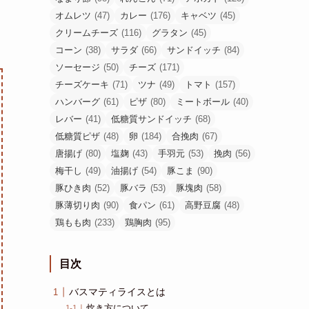
オムレツ
(47)
カレー
(176)
キャベツ
(45)
クリームチーズ
(116)
グラタン
(45)
コーン
(38)
サラダ
(66)
サンドイッチ
(84)
ソーセージ
(50)
チーズ
(171)
チーズケーキ
(71)
ツナ
(49)
トマト
(157)
ハンバーグ
(61)
ピザ
(80)
ミートボール
(40)
レバー
(41)
低糖質サンドイッチ
(68)
低糖質ピザ
(48)
卵
(184)
合挽肉
(67)
唐揚げ
(80)
塩麹
(43)
手羽元
(53)
挽肉
(56)
梅干し
(49)
油揚げ
(54)
豚こま
(90)
豚ひき肉
(52)
豚バラ
(53)
豚塊肉
(58)
豚薄切り肉
(90)
食パン
(61)
高野豆腐
(48)
鶏もも肉
(233)
鶏胸肉
(95)
目次
バスマティライスとは
炊き方について