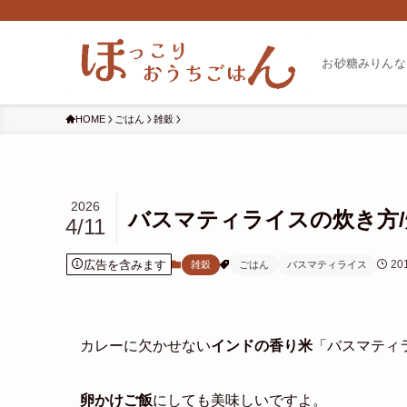
お砂糖みりんな
HOME
ごはん
雑穀
2026
バスマティライスの炊き方/
4/11
広告を含みます
20
雑穀
ごはん
バスマティライス
カレーに欠かせない
インドの香り米
「バスマティ
卵かけご飯
にしても美味しいですよ。