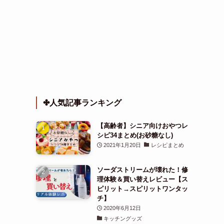
✤人気記事ランキング
【高齢者】シニア向けおやつレ
シピ34まとめ(お砂糖なし)
2021年1月20日
レシピまとめ
ソーダストリームが壊れた！修
理体験＆買い替えレビュー【ス
ピリット→スピリットワンタッ
チ】
2020年6月12日
キッチングッズ