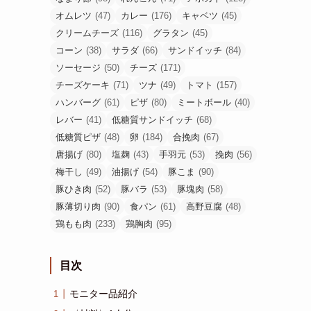
オムレツ
(47)
カレー
(176)
キャベツ
(45)
クリームチーズ
(116)
グラタン
(45)
コーン
(38)
サラダ
(66)
サンドイッチ
(84)
ソーセージ
(50)
チーズ
(171)
チーズケーキ
(71)
ツナ
(49)
トマト
(157)
ハンバーグ
(61)
ピザ
(80)
ミートボール
(40)
レバー
(41)
低糖質サンドイッチ
(68)
低糖質ピザ
(48)
卵
(184)
合挽肉
(67)
唐揚げ
(80)
塩麹
(43)
手羽元
(53)
挽肉
(56)
梅干し
(49)
油揚げ
(54)
豚こま
(90)
豚ひき肉
(52)
豚バラ
(53)
豚塊肉
(58)
豚薄切り肉
(90)
食パン
(61)
高野豆腐
(48)
鶏もも肉
(233)
鶏胸肉
(95)
目次
モニター品紹介