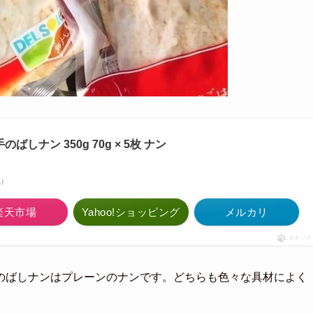
のばしナン 350g 70g × 5枚 ナン
べ）
楽天市場
Yahoo!ショッピング
メルカリ
ポチップ
のばしナンはプレーンのナンです。
どちらも色々な具材によく