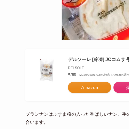
デルソーレ [冷凍] JCコムサ 手
DELSOLE
¥780
（2026/08/01 03:40時点 | Amazon調
Amazon
ブランナンはふすま粉の入った香ばしいナン。
手
合います。