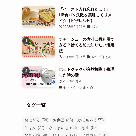
「イースト入れ忘れた…！」
HB食パン失敗を美味しくリメ
イク【ピザレシピ】
2023年2月24日
パン
チャーシューの煮汁は再利用で
きる？捨てる前に知りたい活用
法
2017年9月27日
レシピまとめ
ホットクックが突然故障！修理
した時の話
2023年5月20日
ホットクックまとめ
タグ一覧
おにぎり
(59)
お弁当
(46)
かぼちゃ
(155)
ごはん
(77)
さつまいも
(63)
なす
(57)
なまり節
(98)
れんこん
(71)
アボカド
(128)