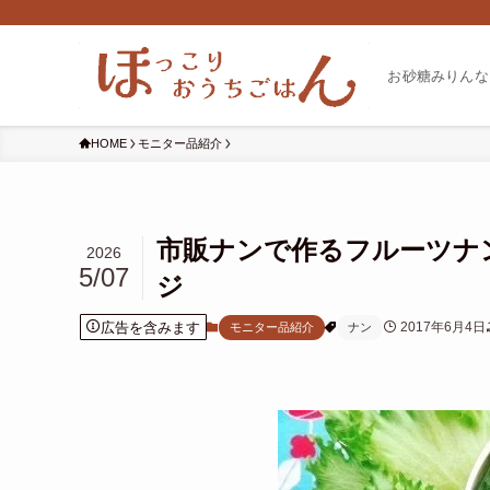
お砂糖みりんな
HOME
モニター品紹介
市販ナンで作るフルーツナ
2026
5/07
ジ
広告を含みます
2017年6月4日
モニター品紹介
ナン