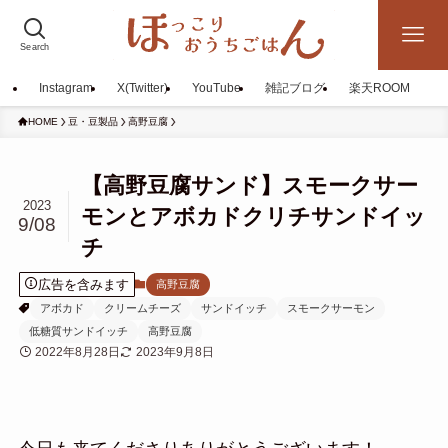
Search
Instagram
X(Twitter)
YouTube
雑記ブログ
楽天ROOM
HOME
豆・豆製品
高野豆腐
【高野豆腐サンド】スモークサー
2023
モンとアボカドクリチサンドイッ
9/08
チ
広告を含みます
高野豆腐
アボカド
クリームチーズ
サンドイッチ
スモークサーモン
低糖質サンドイッチ
高野豆腐
2022年8月28日
2023年9月8日