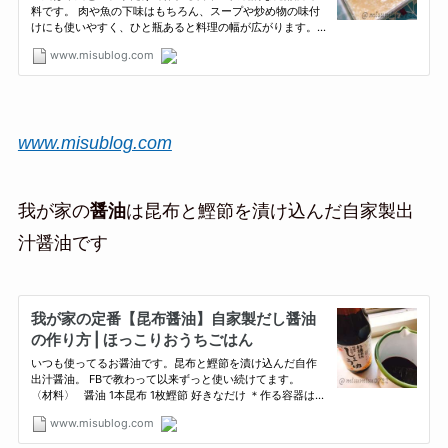
www.misublog.com
我が家の
醤油
は昆布と鰹節を漬け込んだ自家製出
汁醤油です