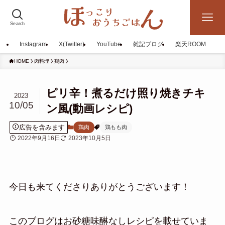
Search
Instagram
X(Twitter)
YouTube
雑記ブログ
楽天ROOM
HOME
肉料理
鶏肉
ピリ辛！煮るだけ照り焼きチキ
2023
10/05
ン風(動画レシピ)
広告を含みます
鶏肉
鶏もも肉
2022年9月16日
2023年10月5日
今日も来てくださりありがとうございます！
このブログはお砂糖味醂なしレシピを載せていま