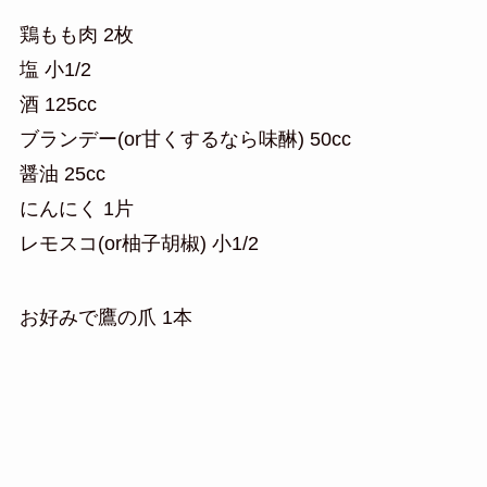
鶏もも肉 2枚
塩 小1/2
酒 125cc
ブランデー(or甘くするなら味醂) 50cc
醤油 25cc
にんにく 1片
レモスコ(or柚子胡椒) 小1/2
お好みで鷹の爪 1本