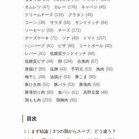
オムレツ
(47)
カレー
(176)
キャベツ
(45)
クリームチーズ
(116)
グラタン
(45)
コーン
(38)
サラダ
(66)
サンドイッチ
(84)
ソーセージ
(50)
チーズ
(171)
チーズケーキ
(71)
ツナ
(49)
トマト
(157)
ハンバーグ
(61)
ピザ
(80)
ミートボール
(40)
レバー
(41)
低糖質サンドイッチ
(68)
低糖質ピザ
(48)
卵
(184)
合挽肉
(67)
唐揚げ
(80)
塩麹
(43)
手羽元
(53)
挽肉
(56)
梅干し
(49)
油揚げ
(54)
豚こま
(90)
豚ひき肉
(52)
豚バラ
(53)
豚塊肉
(58)
豚薄切り肉
(90)
食パン
(61)
高野豆腐
(48)
鶏もも肉
(233)
鶏胸肉
(95)
目次
まず結論｜3つの鶏がらスープ、どう違う？