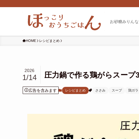
お砂糖みりんな
HOME
レシピまとめ
2026
圧力鍋で作る鶏がらスープ
1/14
広告を含みます
レシピまとめ
ささみ
スープ
鶏ガラ