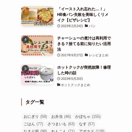
「イースト入れ忘れた…！」
HB食パン失敗を美味しくリメ
い
イク【ピザレシピ】
2023年2月24日
パン
チャーシューの煮汁は再利用で
きる？捨てる前に知りたい活用
法
2017年9月27日
レシピまとめ
ホットクックが突然故障！修理
した時の話
2023年5月20日
ホットクックまとめ
タグ一覧
おにぎり
(59)
お弁当
(46)
かぼちゃ
(155)
ごはん
(77)
さつまいも
(63)
なす
(57)
なまり節
(98)
れんこん
(71)
アボカド
(128)