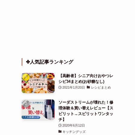
✤人気記事ランキング
【高齢者】シニア向けおやつレ
シピ34まとめ(お砂糖なし)
2021年1月20日
レシピまとめ
ソーダストリームが壊れた！修
理体験＆買い替えレビュー【ス
ピリット→スピリットワンタッ
チ】
2020年6月12日
キッチングッズ