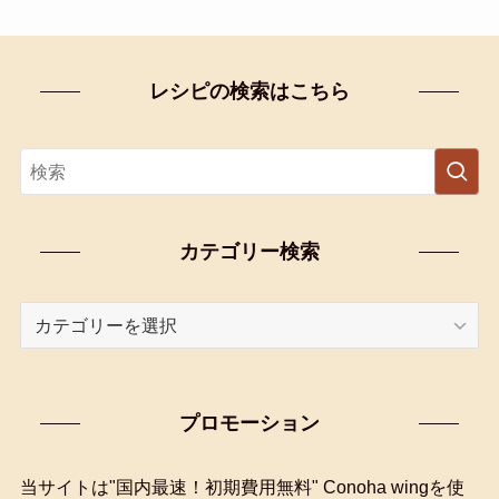
レシピの検索はこちら
カテゴリー検索
カ
テ
ゴ
リ
プロモーション
ー
検
索
当サイトは"国内最速！初期費用無料" Conoha wingを使