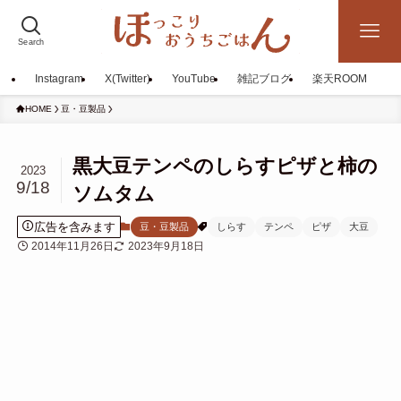
Search
Instagram
X(Twitter)
YouTube
雑記ブログ
楽天ROOM
HOME
豆・豆製品
黒大豆テンペのしらすピザと柿の
2023
9/18
ソムタム
広告を含みます
豆・豆製品
しらす
テンペ
ピザ
大豆
2014年11月26日
2023年9月18日