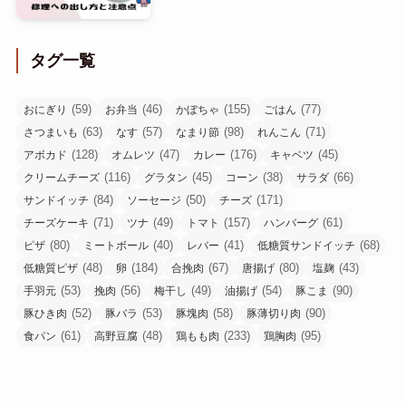
タグ一覧
(59)
(46)
(155)
(77)
おにぎり
お弁当
かぼちゃ
ごはん
(63)
(57)
(98)
(71)
さつまいも
なす
なまり節
れんこん
(128)
(47)
(176)
(45)
アボカド
オムレツ
カレー
キャベツ
(116)
(45)
(38)
(66)
クリームチーズ
グラタン
コーン
サラダ
(84)
(50)
(171)
サンドイッチ
ソーセージ
チーズ
(71)
(49)
(157)
(61)
チーズケーキ
ツナ
トマト
ハンバーグ
(80)
(40)
(41)
(68)
ピザ
ミートボール
レバー
低糖質サンドイッチ
(48)
(184)
(67)
(80)
(43)
低糖質ピザ
卵
合挽肉
唐揚げ
塩麹
(53)
(56)
(49)
(54)
(90)
手羽元
挽肉
梅干し
油揚げ
豚こま
(52)
(53)
(58)
(90)
豚ひき肉
豚バラ
豚塊肉
豚薄切り肉
(61)
(48)
(233)
(95)
食パン
高野豆腐
鶏もも肉
鶏胸肉