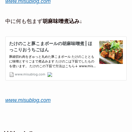
www.misublog.com
中に何も包まず
胡麻味噌煮込み
↓
www.misublog.com