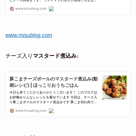
www.misublog.com
チーズ入り
マスタード煮込み
↓