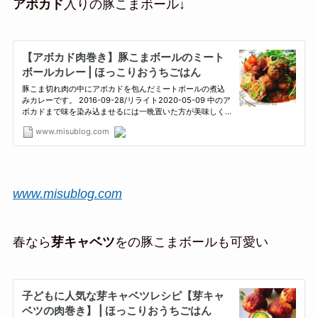
アボカド
入りの豚こまボール↓
www.misublog.com
春なら
芽キャベツ
をの豚こまボールも可愛い