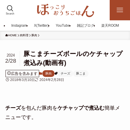
Search
Instagram
X(Twitter)
YouTube
雑記ブログ
楽天ROOM
HOME
肉料理
豚肉
豚こまチーズボールのケチャップ
2024
2/28
煮込み(動画有)
広告を含みます
豚肉
チーズ
豚こま
2018年3月10日
2024年2月28日
チーズ
を包んだ豚肉を
ケチャップで煮込む
簡単メ
ニューです。