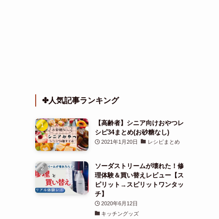
✤人気記事ランキング
【高齢者】シニア向けおやつレ
シピ34まとめ(お砂糖なし)
2021年1月20日
レシピまとめ
ソーダストリームが壊れた！修
理体験＆買い替えレビュー【ス
ピリット→スピリットワンタッ
チ】
2020年6月12日
キッチングッズ