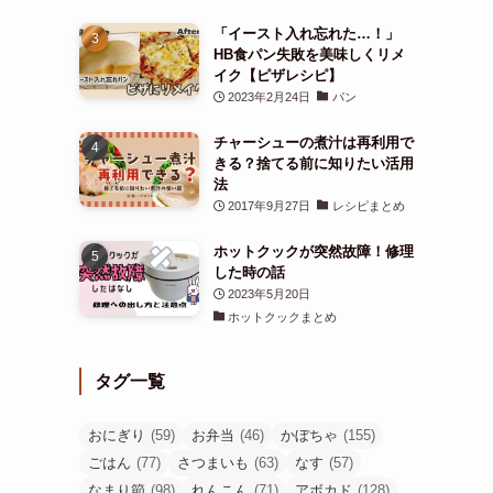
「イースト入れ忘れた…！」
HB食パン失敗を美味しくリメ
イク【ピザレシピ】
2023年2月24日
パン
チャーシューの煮汁は再利用で
きる？捨てる前に知りたい活用
法
2017年9月27日
レシピまとめ
ホットクックが突然故障！修理
した時の話
2023年5月20日
ホットクックまとめ
タグ一覧
おにぎり
(59)
お弁当
(46)
かぼちゃ
(155)
ごはん
(77)
さつまいも
(63)
なす
(57)
なまり節
(98)
れんこん
(71)
アボカド
(128)