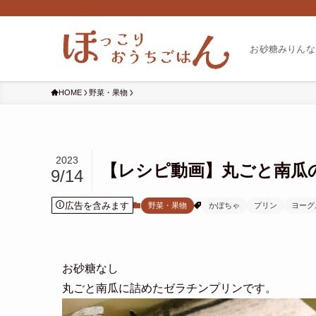
お砂糖みりんな
HOME
野菜・果物
2023
【レシピ動画】丸ごと南瓜
9/14
広告を含みます
野菜・果物
かぼちゃ
プリン
ヨーグ
お砂糖なし
丸ごと南瓜に詰めたゼラチンプリンです。