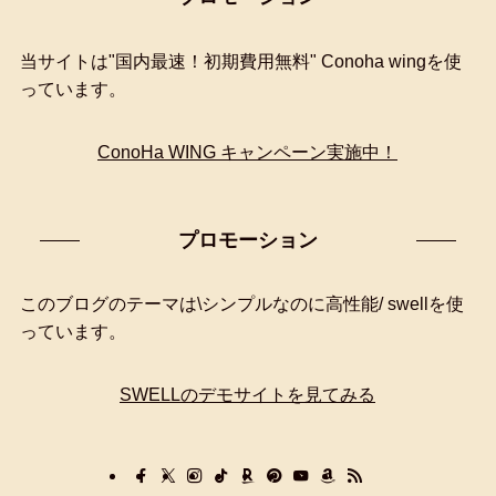
検
索
当サイトは"国内最速！初期費用無料" Conoha wingを使
っています。
ConoHa WING キャンペーン実施中！
プロモーション
このブログのテーマは\シンプルなのに高性能/ swellを使
っています。
SWELLのデモサイトを見てみる