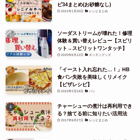
ピ34まとめ(お砂糖なし)
2021年1月20日
レシピまとめ
ソーダストリームが壊れた！修理
体験＆買い替えレビュー【スピリ
ット→スピリットワンタッチ】
2020年6月12日
キッチングッズ
「イースト入れ忘れた…！」HB
食パン失敗を美味しくリメイク
【ピザレシピ】
2023年2月24日
パン
チャーシューの煮汁は再利用でき
る？捨てる前に知りたい活用法
2017年9月27日
レシピまとめ