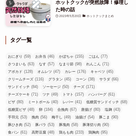
ホットクックが突然故障！修理し
た時の話
2023年5月20日
ホットクックまとめ
タグ一覧
(59)
(46)
(155)
(77)
おにぎり
お弁当
かぼちゃ
ごはん
(63)
(57)
(98)
(71)
さつまいも
なす
なまり節
れんこん
(128)
(47)
(176)
(45)
アボカド
オムレツ
カレー
キャベツ
(116)
(45)
(38)
(66)
クリームチーズ
グラタン
コーン
サラダ
(84)
(50)
(171)
サンドイッチ
ソーセージ
チーズ
(71)
(49)
(157)
(61)
チーズケーキ
ツナ
トマト
ハンバーグ
(80)
(40)
(41)
(68)
ピザ
ミートボール
レバー
低糖質サンドイッチ
(48)
(184)
(67)
(80)
(43)
低糖質ピザ
卵
合挽肉
唐揚げ
塩麹
(53)
(56)
(49)
(54)
(90)
手羽元
挽肉
梅干し
油揚げ
豚こま
(52)
(53)
(58)
(90)
豚ひき肉
豚バラ
豚塊肉
豚薄切り肉
(61)
(48)
(233)
(95)
食パン
高野豆腐
鶏もも肉
鶏胸肉