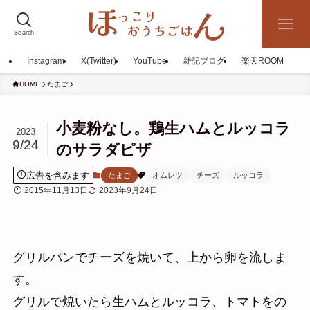
Search
Instagram
X(Twitter)
YouTube
雑記ブログ
楽天ROOM
HOME
たまご
小麦粉なし。鶏生ハムとルッコラ
2023
9/24
のサラダピザ
広告を含みます
たまご
オムレツ
チーズ
ルッコラ
2015年11月13日
2023年9月24日
グリルパンでチーズを焼いて、上から卵を流しま
す。
グリルで焼いたら生ハムとルッコラ、トマトをの