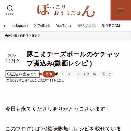
Search
Instagram
X(Twitter)
YouTube
雑記ブログ
楽天ROOM
HOME
肉料理
豚肉
豚こまチーズボールのケチャッ
2023
11/12
プ煮込み(動画レシピ )
広告を含みます
豚肉
チーズ
ミートボール
豚こま
2023年1月4日
2023年11月12日
今日も来てくださりありがとうございます！
このブログはお砂糖味醂無しレシピを載せていま