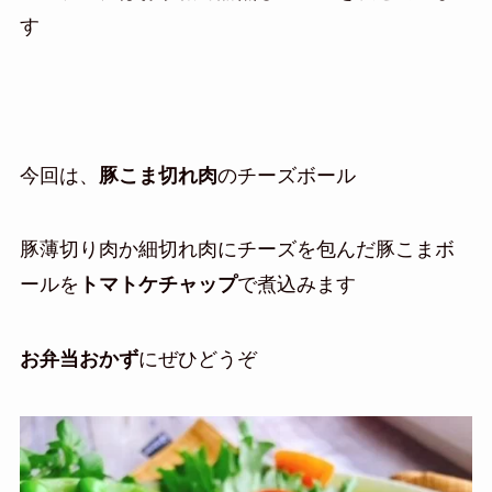
す
今回は、
豚こま切れ肉
のチーズボール
豚薄切り肉か細切れ肉にチーズを包んだ豚こまボ
ールを
トマトケチャップ
で煮込みます
お弁当おかず
にぜひどうぞ