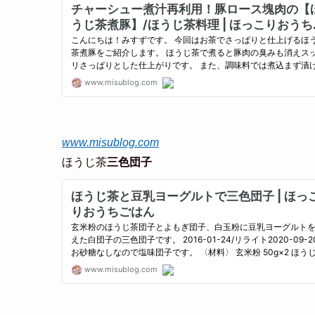
www.misublog.com
ほうじ茶
三色団子