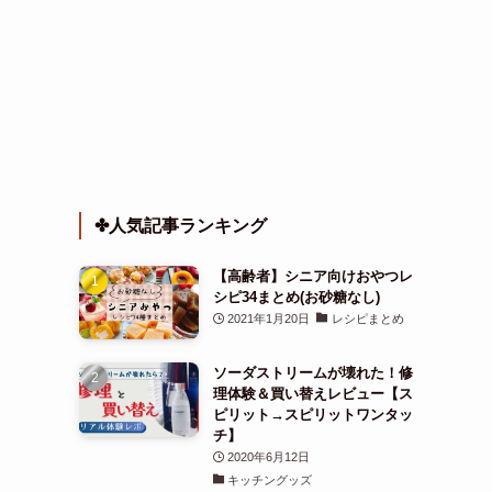
✤人気記事ランキング
【高齢者】シニア向けおやつレ
シピ34まとめ(お砂糖なし)
2021年1月20日
レシピまとめ
ソーダストリームが壊れた！修
理体験＆買い替えレビュー【ス
ピリット→スピリットワンタッ
チ】
2020年6月12日
キッチングッズ