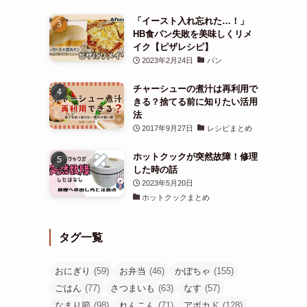
「イースト入れ忘れた…！」
HB食パン失敗を美味しくリメ
イク【ピザレシピ】
2023年2月24日
パン
チャーシューの煮汁は再利用で
きる？捨てる前に知りたい活用
法
2017年9月27日
レシピまとめ
ホットクックが突然故障！修理
した時の話
2023年5月20日
ホットクックまとめ
タグ一覧
おにぎり
(59)
お弁当
(46)
かぼちゃ
(155)
ごはん
(77)
さつまいも
(63)
なす
(57)
なまり節
(98)
れんこん
(71)
アボカド
(128)