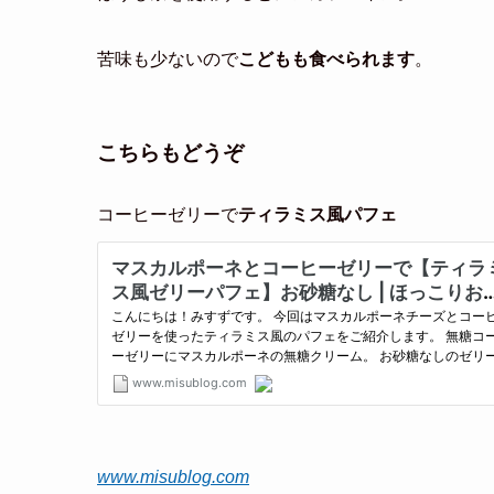
苦味も少ないので
こどもも食べられます
。
こちらもどうぞ
コーヒーゼリーで
ティラミス風パフェ
www.misublog.com