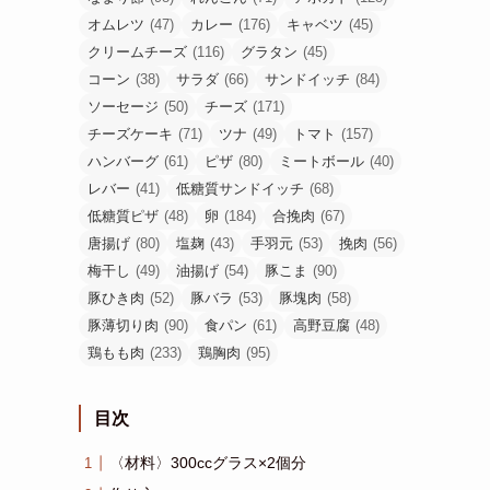
オムレツ
(47)
カレー
(176)
キャベツ
(45)
クリームチーズ
(116)
グラタン
(45)
コーン
(38)
サラダ
(66)
サンドイッチ
(84)
ソーセージ
(50)
チーズ
(171)
チーズケーキ
(71)
ツナ
(49)
トマト
(157)
ハンバーグ
(61)
ピザ
(80)
ミートボール
(40)
レバー
(41)
低糖質サンドイッチ
(68)
低糖質ピザ
(48)
卵
(184)
合挽肉
(67)
唐揚げ
(80)
塩麹
(43)
手羽元
(53)
挽肉
(56)
梅干し
(49)
油揚げ
(54)
豚こま
(90)
豚ひき肉
(52)
豚バラ
(53)
豚塊肉
(58)
豚薄切り肉
(90)
食パン
(61)
高野豆腐
(48)
鶏もも肉
(233)
鶏胸肉
(95)
目次
〈材料〉300ccグラス×2個分