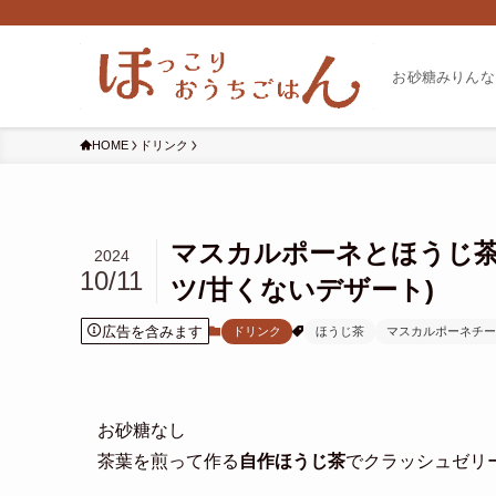
お砂糖みりんな
HOME
ドリンク
マスカルポーネとほうじ茶
2024
10/11
ツ/甘くないデザート)
広告を含みます
ドリンク
ほうじ茶
マスカルポーネチー
お砂糖なし
茶葉を煎って作る
自作ほうじ茶
でクラッシュゼリ