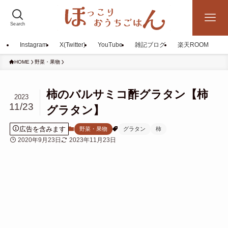
Search
Instagram
X(Twitter)
YouTube
雑記ブログ
楽天ROOM
HOME
野菜・果物
柿のバルサミコ酢グラタン【柿
2023
11/23
グラタン】
広告を含みます
野菜・果物
グラタン
柿
2020年9月23日
2023年11月23日