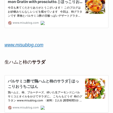
www.misublog.com
生ハムと柿の
サラダ