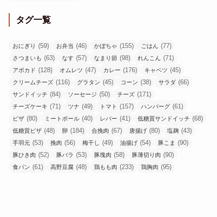
タグ一覧
(59)
(46)
(155)
(77)
おにぎり
お弁当
かぼちゃ
ごはん
(63)
(57)
(98)
(71)
さつまいも
なす
なまり節
れんこん
(128)
(47)
(176)
(45)
アボカド
オムレツ
カレー
キャベツ
(116)
(45)
(38)
(66)
クリームチーズ
グラタン
コーン
サラダ
(84)
(50)
(171)
サンドイッチ
ソーセージ
チーズ
(71)
(49)
(157)
(61)
チーズケーキ
ツナ
トマト
ハンバーグ
(80)
(40)
(41)
(68)
ピザ
ミートボール
レバー
低糖質サンドイッチ
(48)
(184)
(67)
(80)
(43)
低糖質ピザ
卵
合挽肉
唐揚げ
塩麹
(53)
(56)
(49)
(54)
(90)
手羽元
挽肉
梅干し
油揚げ
豚こま
(52)
(53)
(58)
(90)
豚ひき肉
豚バラ
豚塊肉
豚薄切り肉
(61)
(48)
(233)
(95)
食パン
高野豆腐
鶏もも肉
鶏胸肉