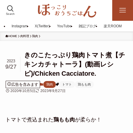
Search
Instagram
X(Twitter)
YouTube
雑記ブログ
楽天ROOM
HOME
肉料理
鶏肉
きのこたっぷり鶏肉トマト煮【チ
2023
キンカチャトーラ】(動画レシ
9/27
ピ)/Chicken Cacciatore.
広告を含みます
鶏肉
トマト
鶏もも肉
2020年10月5日
2023年9月27日
トマトで煮込まれた
鶏もも肉
が柔らか！