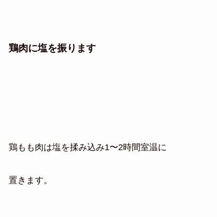
鶏肉に塩を振ります
鶏もも肉は塩を揉み込み1〜2時間室温に
置きます。