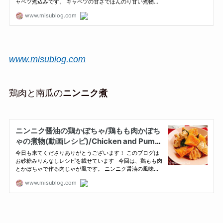
www.misublog.com
鶏肉と南瓜の
ニンニク煮