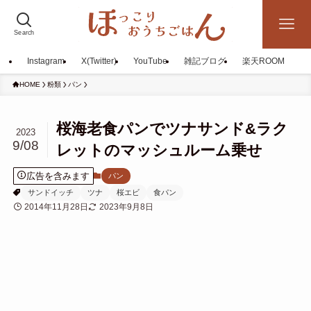
Search
Instagram
X(Twitter)
YouTube
雑記ブログ
楽天ROOM
HOME
粉類
パン
桜海老食パンでツナサンド&ラク
2023
9/08
レットのマッシュルーム乗せ
広告を含みます
パン
サンドイッチ
ツナ
桜エビ
食パン
2014年11月28日
2023年9月8日