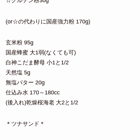
☆グルテン粉30g
(or☆の代わりに国産強力粉 170g)
玄米粉 95g
国産蜂蜜 大1弱(なくても可)
白神こだま酵母 小1と1/2
天然塩 5g
無塩バター 20g
仕込み水 170～180cc
(後入れ)乾燥桜海老 大2と1/2
＊ツナサンド＊