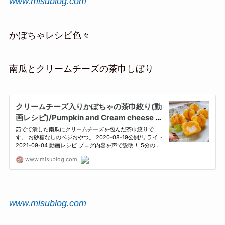
www.misublog.com
かぼちゃレシピ色々
南瓜とクリームチーズの茶巾しぼり
www.misublog.com