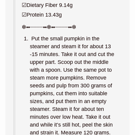
☑︎Dietary Fiber 9.14g
☑︎Protein 13.43g
✼••┈┈┈┈••✼••┈┈┈┈••✼
Put the small pumpkin in the
steamer and steam it for about 13
-15 minutes. Take it out and cut the
upper part. Scoop out the middle
with a spoon. Use the same pot to
steam more pumpkins. Remove
seeds and pulp from 300 grams of
pumpkins, cut them into suitable
sizes, and put them in an empty
steamer. Steam it for about ten
minutes over low heat. Take it out
and while it’s still hot, peel the skin
and strain it. Measure 120 grams.