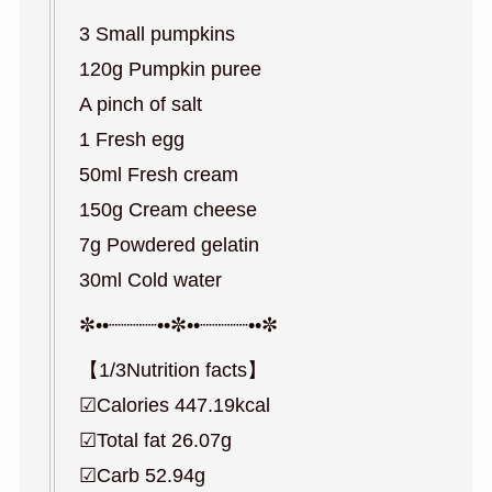
3 Small pumpkins
120g Pumpkin puree
A pinch of salt
1 Fresh egg
50ml Fresh cream
150g Cream cheese
7g Powdered gelatin
30ml Cold water
✼••┈┈┈┈••✼••┈┈┈┈••✼
【1/3Nutrition facts】
☑︎Calories 447.19kcal
☑︎Total fat 26.07g
☑︎Carb 52.94g