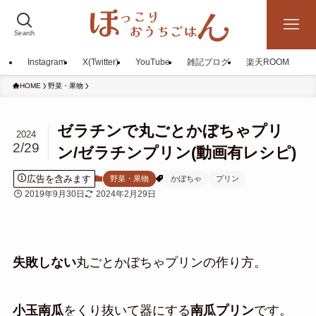
Search
Instagram
X(Twitter)
YouTube
雑記ブログ
楽天ROOM
HOME
野菜・果物
ゼラチンで丸ごとかぼちゃプリ
2024
2/29
ン/ゼラチンプリン(動画有レシピ)
広告を含みます
野菜・果物
かぼちゃ
プリン
2019年9月30日
2024年2月29日
失敗しない
丸ごとかぼちゃプリンの作り方。
小玉南瓜
をくり抜いて器にする
南瓜プリン
です。