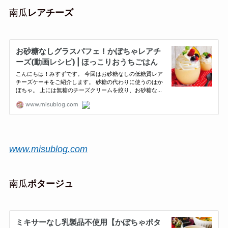
南瓜
レアチーズ
www.misublog.com
南瓜
ポタージュ