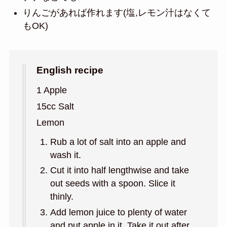
りんごがあれば作れます(塩,レモン汁はなくて
もOK)
English recipe
1 Apple
15cc Salt
Lemon
Rub a lot of salt into an apple and
wash it.
Cut it into half lengthwise and take
out seeds with a spoon. Slice it
thinly.
Add lemon juice to plenty of water
and put apple in it. Take it out after