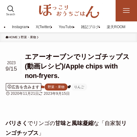
Search
Instagram
X(Twitter)
YouTube
雑記ブログ
楽天ROOM
HOME
野菜・果物
エアーオーブンでリンゴチップス
2023
(動画レシピ)/Apple chips with
9/15
non-fryers.
広告を含みます
野菜・果物
りんご
2020年11月21日
2023年9月15日
パリさく
でリンゴの
甘味と風味凝縮
な「自家製
リ
ンゴチップス
」