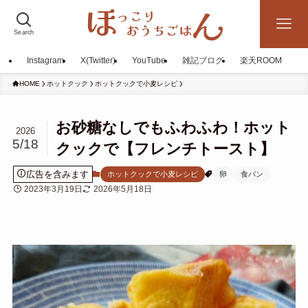
Search
Instagram
X(Twitter)
YouTube
雑記ブログ
楽天ROOM
HOME
ホットクック
ホットクックで小麦レシピ
お砂糖なしでもふわふわ！ホット
2026
5/18
クックで【フレンチトースト】
広告を含みます
ホットクックで小麦レシピ
卵
食パン
2023年3月19日
2026年5月18日