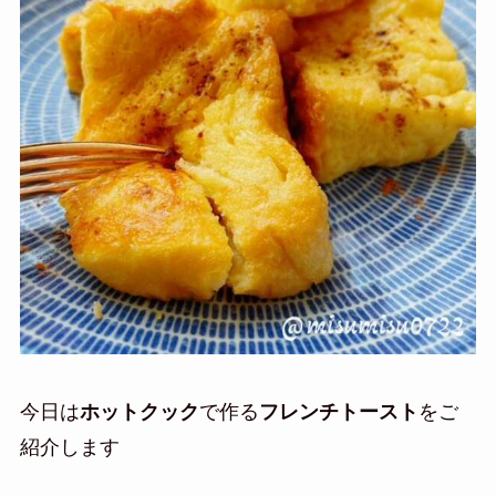
今日は
ホットクック
で作る
フレンチトースト
をご
紹介します