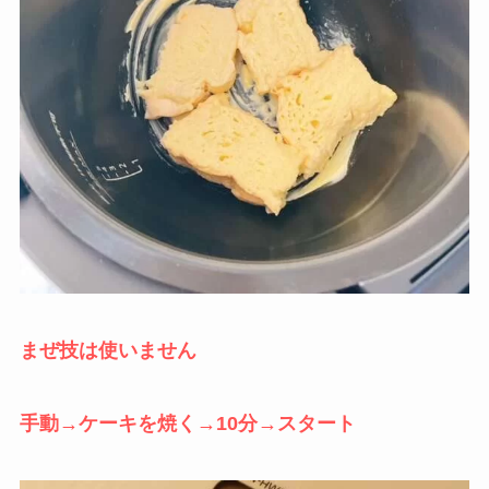
まぜ技は使いません
手動→ケーキを焼く→10分→スタート