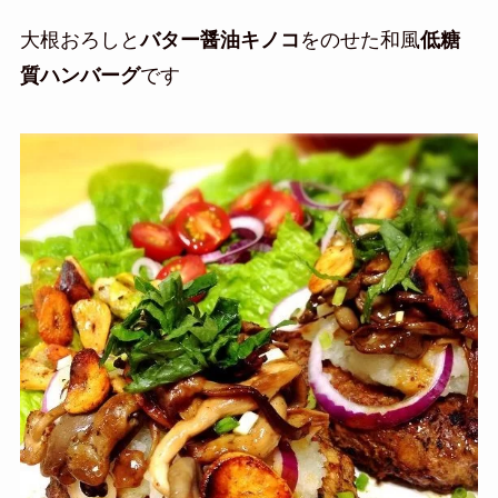
大根おろしと
バター醤油キノコ
をのせた和風
低糖
質ハンバーグ
です