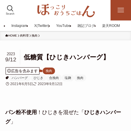
Search
Instagram
X(Twitter)
YouTube
雑記ブログ
楽天ROOM
HOME
肉料理
挽肉
2023
低糖質【ひじきハンバーグ】
9/12
広告を含みます
挽肉
ハンバーグ
ひじき
合挽肉
塩麹
挽肉
2021年6月5日
2023年9月12日
パン粉不使用
！ひじきを混ぜた「
ひじきハンバー
グ
」