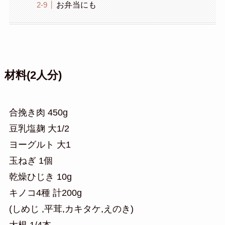
お弁当にも
材料(2人分)
合挽き肉 450g
豆乳塩麹 大1/2
ヨーグルト 大1
玉ねぎ 1個
乾燥ひじき 10g
キノコ4種 計200g
(しめじ ,平茸,カキタケ,えのき)
大根 1/4本