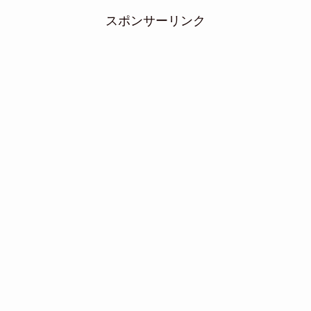
スポンサーリンク