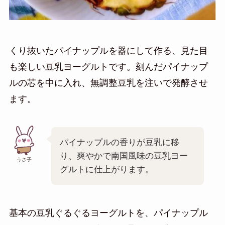
くり抜いたパイナップルを器にして作る、見た目
も楽しい豆乳ヨーグルトです。刻んだパイナップ
ルの芯を中に入れ、無調整豆乳を注いで発酵させ
ます。
パイナップルの香りが豆乳に移
り、爽やかで南国風味の豆乳ヨー
うさ子
グルトに仕上がります。
基本の豆乳ぐるぐるヨーグルトを、パイナップル