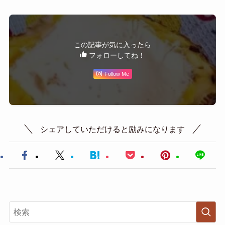
この記事が気に入ったら
フォローしてね！
Follow Me
シェアしていただけると励みになります