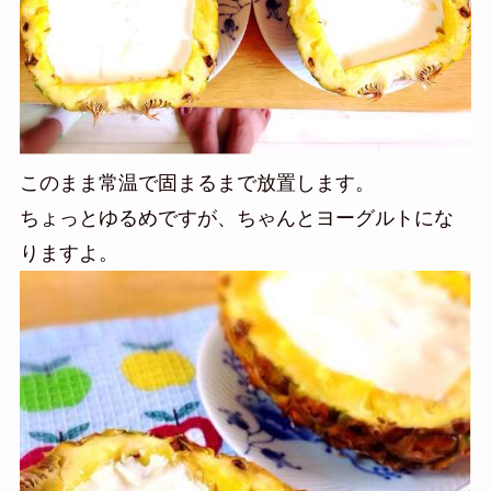
このまま常温で固まるまで放置します。
ちょっとゆるめですが、ちゃんとヨーグルトにな
りますよ。