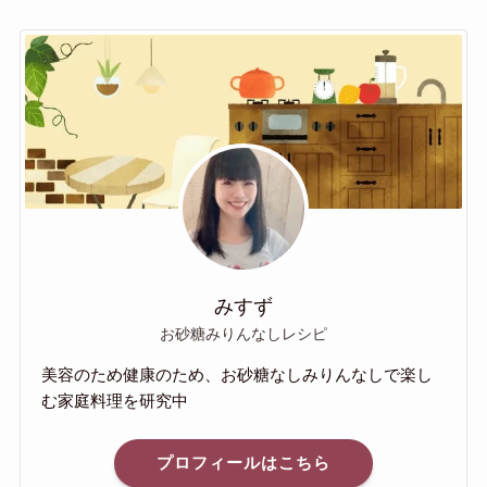
みすず
お砂糖みりんなしレシピ
美容のため健康のため、お砂糖なしみりんなしで楽し
む家庭料理を研究中
プロフィールはこちら