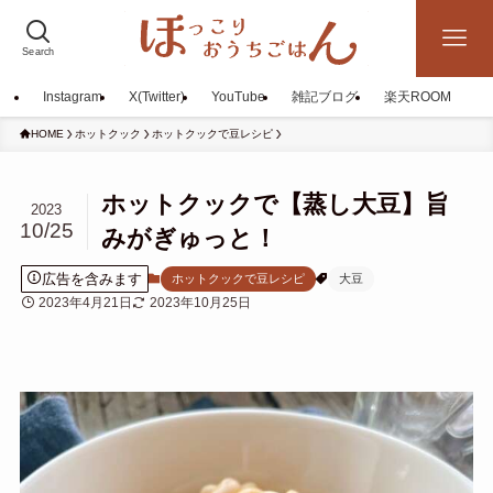
Search
Instagram
X(Twitter)
YouTube
雑記ブログ
楽天ROOM
HOME
ホットクック
ホットクックで豆レシピ
ホットクックで【蒸し大豆】旨
2023
10/25
みがぎゅっと！
広告を含みます
ホットクックで豆レシピ
大豆
2023年4月21日
2023年10月25日