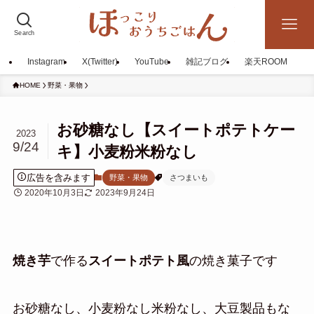
Search
Instagram
X(Twitter)
YouTube
雑記ブログ
楽天ROOM
HOME
野菜・果物
お砂糖なし【スイートポテトケー
2023
9/24
キ】小麦粉米粉なし
広告を含みます
野菜・果物
さつまいも
2020年10月3日
2023年9月24日
焼き芋
で作る
スイートポテト風
の焼き菓子です
お砂糖なし、小麦粉なし米粉なし、大豆製品もな