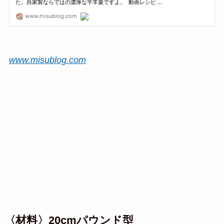
www.misublog.com
〈材料〉20cmパウンド型