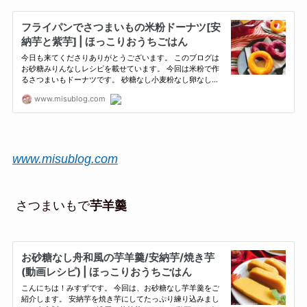
www.misublog.com
さつまいもで
芋羊羹