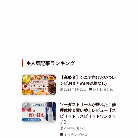
✤人気記事ランキング
【高齢者】シニア向けおやつレ
シピ34まとめ(お砂糖なし)
2021年1月20日
レシピまとめ
ソーダストリームが壊れた！修
理体験＆買い替えレビュー【ス
ピリット→スピリットワンタッ
チ】
2020年6月12日
キッチングッズ