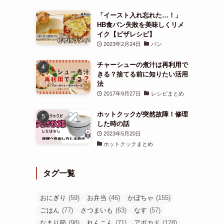
「イースト入れ忘れた…！」
HB食パン失敗を美味しくリメ
イク【ピザレシピ】
2023年2月24日
パン
チャーシューの煮汁は再利用で
きる？捨てる前に知りたい活用
法
2017年9月27日
レシピまとめ
ホットクックが突然故障！修理
した時の話
2023年5月20日
ホットクックまとめ
タグ一覧
おにぎり
(59)
お弁当
(46)
かぼちゃ
(155)
ごはん
(77)
さつまいも
(63)
なす
(57)
なまり節
(98)
れんこん
(71)
アボカド
(128)