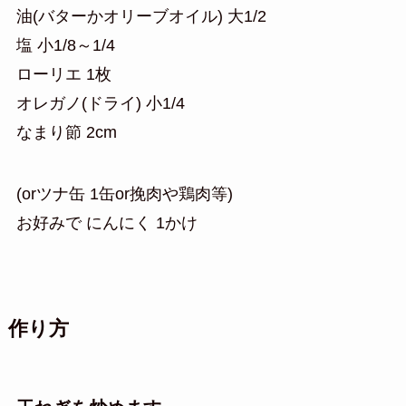
油(バターかオリーブオイル) 大1/2
塩 小1/8～1/4
ローリエ 1枚
オレガノ(ドライ) 小1/4
なまり節 2cm
(orツナ缶 1缶or挽肉や鶏肉等)
お好みで にんにく 1かけ
作り方