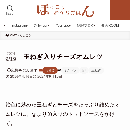
Search
Instagram
X(Twitter)
YouTube
雑記ブログ
楽天ROOM
HOME
たまご
2024
玉ねぎ入りチーズオムレツ
9/19
広告を含みます
たまご
オムレツ
卵
玉ねぎ
2016年4月6日
2024年9月19日
飴色に炒めた玉ねぎとチーズをたっぷり詰めたオ
ムレツに、なまり節入りのトマトソースをかけ
て。