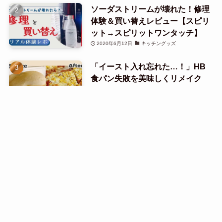
ソーダストリームが壊れた！修理
体験＆買い替えレビュー【スピリ
ット→スピリットワンタッチ】
2020年6月12日
キッチングッズ
「イースト入れ忘れた…！」HB
食パン失敗を美味しくリメイク
【ピザレシピ】
2023年2月24日
パン
Menu
HOME
Site map
Search
目次
Top
チャーシューの煮汁は再利用でき
る？捨てる前に知りたい活用法
2017年9月27日
レシピまとめ
ホットクックが突然故障！修理し
た時の話
2023年5月20日
ホットクックまとめ