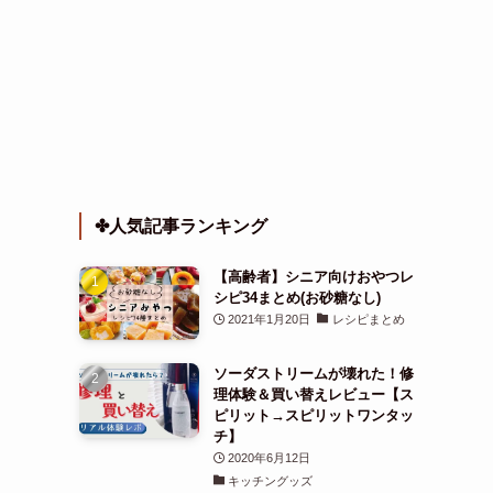
✤人気記事ランキング
【高齢者】シニア向けおやつレ
シピ34まとめ(お砂糖なし)
2021年1月20日
レシピまとめ
ソーダストリームが壊れた！修
理体験＆買い替えレビュー【ス
ピリット→スピリットワンタッ
チ】
2020年6月12日
キッチングッズ