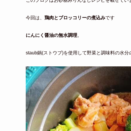
このブログはお砂糖みりんなしレシピを載せてい
今回は、
鶏肉とブロッコリーの煮込み
です
にんにく醤油の無水調理
。
staub鍋(ストウブ)を使用して野菜と調味料の水