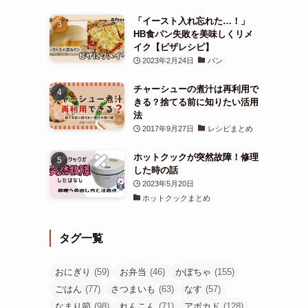
「イースト入れ忘れた…！」
HB食パン失敗を美味しくリメ
イク【ピザレシピ】
2023年2月24日
パン
チャーシューの煮汁は再利用で
きる？捨てる前に知りたい活用
法
2017年9月27日
レシピまとめ
ホットクックが突然故障！修理
した時の話
2023年5月20日
ホットクックまとめ
タグ一覧
おにぎり
(59)
お弁当
(46)
かぼちゃ
(155)
ごはん
(77)
さつまいも
(63)
なす
(57)
なまり節
(98)
れんこん
(71)
アボカド
(128)