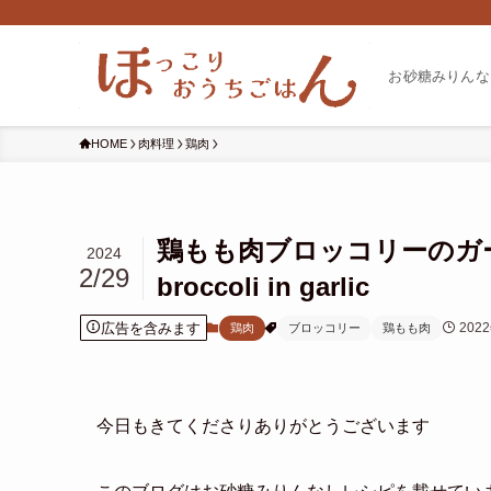
お砂糖みりんな
HOME
肉料理
鶏肉
鶏もも肉ブロッコリーのガーリ
2024
2/29
broccoli in garlic
広告を含みます
202
鶏肉
ブロッコリー
鶏もも肉
今日もきてくださりありがとうございます