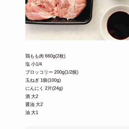
鶏もも肉 660g(2枚)
塩 小1/4
ブロッコリー 200g(1/2個)
玉ねぎ 1個(100g)
にんにく 2片(24g)
酒 大2
醤油 大2
油 大1