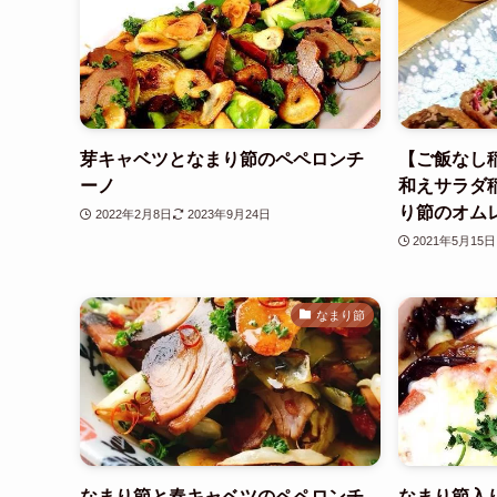
芽キャベツとなまり節のペペロンチ
【ご飯なし
ーノ
和えサラダ
り節のオム
2022年2月8日
2023年9月24日
2021年5月15日
なまり節
なまり節と春キャベツのペペロンチ
なまり節入