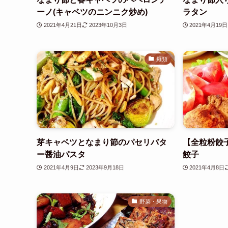
ーノ(キャベツのニンニク炒め)
ラタン
2021年4月21日
2023年10月3日
2021年4月19日
麺類
芽キャベツとなまり節のパセリバタ
【全粒粉餃
ー醤油パスタ
餃子
2021年4月9日
2023年9月18日
2021年4月8日
野菜・果物