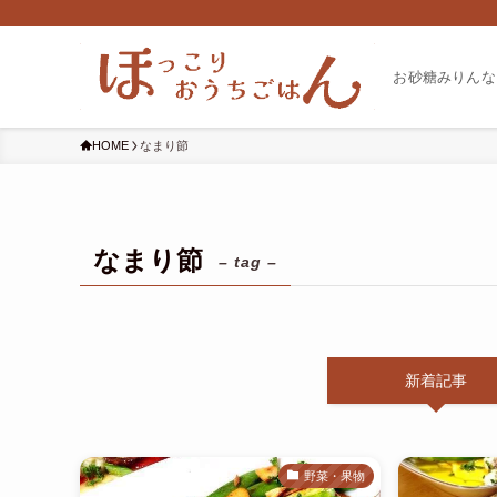
お砂糖みりんな
HOME
なまり節
なまり節
– tag –
新着記事
野菜・果物