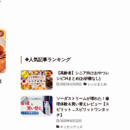
節
✤人気記事ランキング
【高齢者】シニア向けおやつレ
シピ34まとめ(お砂糖なし)
粒
2021年1月20日
レシピまとめ
ソーダストリームが壊れた！修
理体験＆買い替えレビュー【ス
ピリット→スピリットワンタッ
チ】
2020年6月12日
キッチングッズ