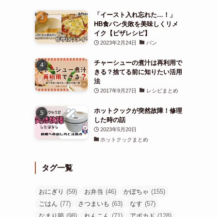
「イースト入れ忘れた…！」
HB食パン失敗を美味しくリメ
イク【ピザレシピ】
2023年2月24日
パン
チャーシューの煮汁は再利用で
きる？捨てる前に知りたい活用
法
2017年9月27日
レシピまとめ
ホットクックが突然故障！修理
した時の話
2023年5月20日
ホットクックまとめ
タグ一覧
おにぎり
(59)
お弁当
(46)
かぼちゃ
(155)
ごはん
(77)
さつまいも
(63)
なす
(57)
なまり節
(98)
れんこん
(71)
アボカド
(128)