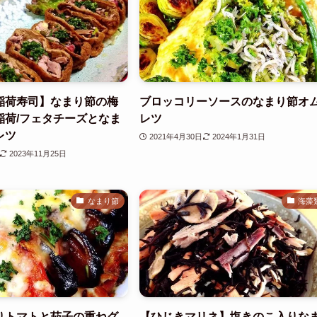
稲荷寿司】なまり節の梅
ブロッコリーソースのなまり節オ
稲荷/フェタチーズとなま
レツ
レツ
2021年4月30日
2024年1月31日
2023年11月25日
なまり節
海藻
りトマトと茄子の重ねグ
【ひじきマリネ】塩きのこ入りな