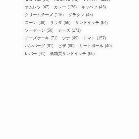
オムレツ
(47)
カレー
(176)
キャベツ
(45)
クリームチーズ
(116)
グラタン
(45)
コーン
(38)
サラダ
(66)
サンドイッチ
(84)
ソーセージ
(50)
チーズ
(171)
チーズケーキ
(71)
ツナ
(49)
トマト
(157)
ハンバーグ
(61)
ピザ
(80)
ミートボール
(40)
レバー
(41)
低糖質サンドイッチ
(68)
低糖質ピザ
(48)
卵
(184)
合挽肉
(67)
唐揚げ
(80)
塩麹
(43)
手羽元
(53)
挽肉
(56)
梅干し
(49)
油揚げ
(54)
豚こま
(90)
豚ひき肉
(52)
豚バラ
(53)
豚塊肉
(58)
豚薄切り肉
(90)
食パン
(61)
高野豆腐
(48)
鶏もも肉
(233)
鶏胸肉
(95)