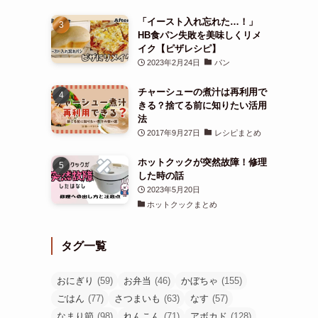
「イースト入れ忘れた…！」
HB食パン失敗を美味しくリメ
イク【ピザレシピ】
2023年2月24日
パン
チャーシューの煮汁は再利用で
きる？捨てる前に知りたい活用
法
2017年9月27日
レシピまとめ
ホットクックが突然故障！修理
した時の話
2023年5月20日
ホットクックまとめ
タグ一覧
おにぎり
(59)
お弁当
(46)
かぼちゃ
(155)
ごはん
(77)
さつまいも
(63)
なす
(57)
なまり節
(98)
れんこん
(71)
アボカド
(128)