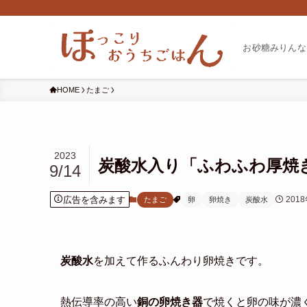
お砂糖みりんな
HOME
たまご
2023
炭酸水入り「ふわふわ厚焼
9/14
広告を含みます
201
たまご
卵
卵焼き
炭酸水
炭酸水
を加えて作るふんわり卵焼きです。
熱伝導率の高い
銅の卵焼き器
で焼くと卵の味が濃