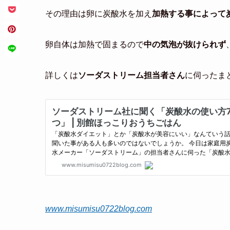
その理由は卵に炭酸水を加え
加熱する事によって
卵自体は加熱で固まるので
中の気泡が抜けられず
詳しくは
ソーダストリーム担当者さん
に伺ったま
www.misumisu0722blog.com