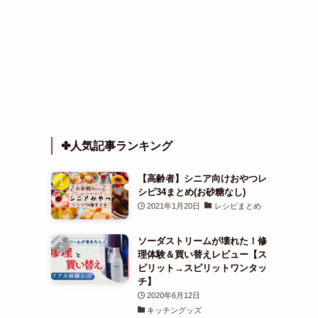
✤人気記事ランキング
【高齢者】シニア向けおやつレ
シピ34まとめ(お砂糖なし)
2021年1月20日
レシピまとめ
ソーダストリームが壊れた！修
理体験＆買い替えレビュー【ス
ピリット→スピリットワンタッ
チ】
2020年6月12日
キッチングッズ