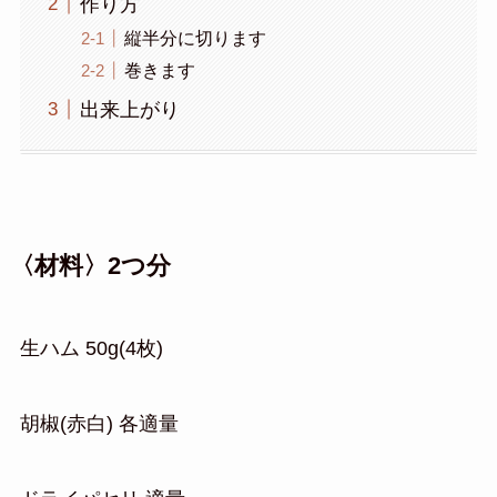
作り方
縦半分に切ります
巻きます
出来上がり
〈材料〉2つ分
生ハム 50g(4枚)
胡椒(赤白) 各適量