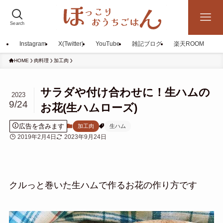
Search
Instagram
X(Twitter)
YouTube
雑記ブログ
楽天ROOM
HOME
肉料理
加工肉
サラダや付け合わせに！生ハムの
2023
9/24
お花(生ハムローズ)
広告を含みます
加工肉
生ハム
2019年2月4日
2023年9月24日
クルっと巻いた生ハムで作るお花の作り方です