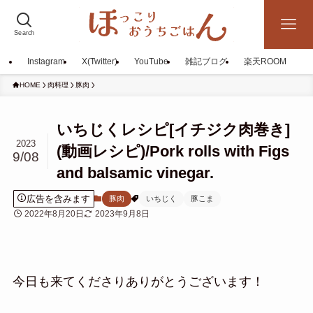
Search
Instagram
X(Twitter)
YouTube
雑記ブログ
楽天ROOM
HOME
肉料理
豚肉
いちじくレシピ[イチジク肉巻き]
2023
(動画レシピ)/Pork rolls with Figs
9/08
and balsamic vinegar.
広告を含みます
豚肉
いちじく
豚こま
2022年8月20日
2023年9月8日
今日も来てくださりありがとうございます！