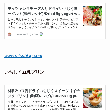
www.misublog.com
いちじく
豆乳プリン