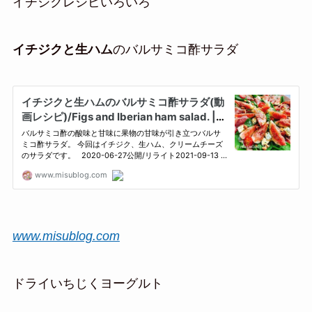
イチジクレシピいろいろ
イチジクと生ハム
のバルサミコ酢サラダ
www.misublog.com
ドライいちじくヨーグルト