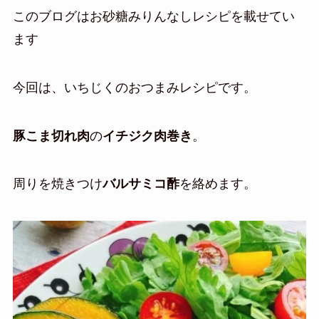
このブログはお砂糖みりんなしレシピを載せてい
ます
今回は、いちじくのおつまみレシピです。
豚こま切れ肉
の
イチジク肉巻き
。
周りを焼きつけ
バルサミコ酢
を絡めます。