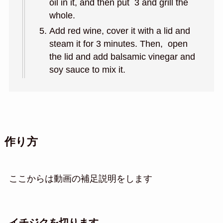
oil in it, and then put 3 and grill the
whole.
Add red wine, cover it with a lid and
steam it for 3 minutes. Then, open
the lid and add balsamic vinegar and
soy sauce to mix it.
作り方
ここからは動画の補足説明をします
イチジクを切ります