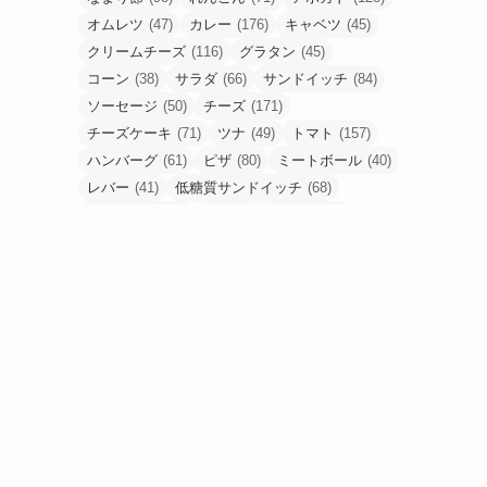
オムレツ
(47)
カレー
(176)
キャベツ
(45)
クリームチーズ
(116)
グラタン
(45)
コーン
(38)
サラダ
(66)
サンドイッチ
(84)
ソーセージ
(50)
チーズ
(171)
チーズケーキ
(71)
ツナ
(49)
トマト
(157)
ハンバーグ
(61)
ピザ
(80)
ミートボール
(40)
レバー
(41)
低糖質サンドイッチ
(68)
低糖質ピザ
(48)
卵
(184)
合挽肉
(67)
唐揚げ
(80)
塩麹
(43)
手羽元
(53)
挽肉
(56)
梅干し
(49)
油揚げ
(54)
豚こま
(90)
豚ひき肉
(52)
豚バラ
(53)
豚塊肉
(58)
豚薄切り肉
(90)
食パン
(61)
高野豆腐
(48)
鶏もも肉
(233)
鶏胸肉
(95)