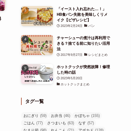
「イースト入れ忘れた…！」
HB食パン失敗を美味しくリメ
得
イク【ピザレシピ】
2023年2月24日
パン
チャーシューの煮汁は再利用で
きる？捨てる前に知りたい活用
法
2017年9月27日
レシピまとめ
ホットクックが突然故障！修理
した時の話
2023年5月20日
ホットクックまとめ
タグ一覧
おにぎり
(59)
お弁当
(46)
かぼちゃ
(155)
ごはん
(77)
さつまいも
(63)
なす
(57)
なまり節
(98)
れんこん
(71)
アボカド
(128)