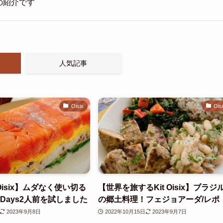
品の紹介です
人気記事
Oisix
Ois
isix】ムダなく使い切る
【世界を旅するKit Oisix】ブラジ
Days2人前を試しました
の郷土料理！フェジョアーダ/レポ
2023年9月8日
2022年10月15日
2023年9月7日