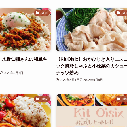
Oisix
Ois
six】水野仁輔さんの和風キ
【Kit Oisix】おかひじき入りエス
ック風冷しゃぶと小松菜のカシュ
ナッツ炒め
2023年9月7日
2022年5月1日
2023年9月9日
Oisix
Ois