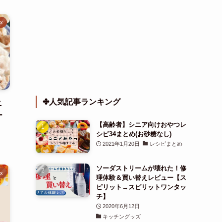
ix
✤人気記事ランキング
ニ
ー
【高齢者】シニア向けおやつレ
シピ34まとめ(お砂糖なし)
2021年1月20日
レシピまとめ
ソーダストリームが壊れた！修
ix
理体験＆買い替えレビュー【ス
ピリット→スピリットワンタッ
チ】
2020年6月12日
キッチングッズ