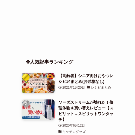
✤人気記事ランキング
【高齢者】シニア向けおやつレ
シピ34まとめ(お砂糖なし)
2021年1月20日
レシピまとめ
ソーダストリームが壊れた！修
理体験＆買い替えレビュー【ス
ピリット→スピリットワンタッ
チ】
2020年6月12日
キッチングッズ