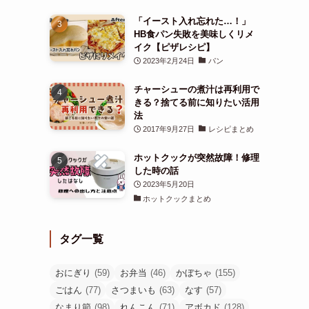
「イースト入れ忘れた…！」
HB食パン失敗を美味しくリメ
イク【ピザレシピ】
2023年2月24日
パン
チャーシューの煮汁は再利用で
きる？捨てる前に知りたい活用
法
2017年9月27日
レシピまとめ
ホットクックが突然故障！修理
した時の話
2023年5月20日
ホットクックまとめ
タグ一覧
おにぎり
(59)
お弁当
(46)
かぼちゃ
(155)
ごはん
(77)
さつまいも
(63)
なす
(57)
なまり節
(98)
れんこん
(71)
アボカド
(128)