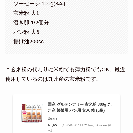
ソーセージ 100g(8本)
玄米粉 大1
溶き卵 1/2個分
パン粉 大6
揚げ油200cc
＊玄米粉の代わりに米粉でも薄力粉でもOK。最近
使用しているのは九州産の玄米粉です。
国産 グルテンフリー 玄米粉 300g 九
州産 製菓用 パン用 玄米 粉 (3袋)
Bears
¥1,451
（2025/08/07 11:21時点 | Amazon調
べ）