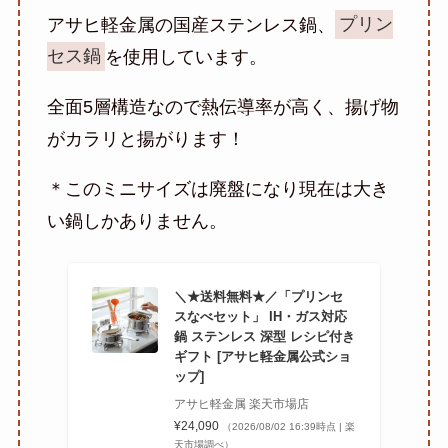
アサヒ軽金属の国産ステンレス鍋、
プリン
セス鍋
を使用しています。
全面5層構造なので熱伝導率が高く、揚げ物
がカラリと揚がります！
＊このミニサイズは廃盤になり現在は大き
い鍋しかありません。
＼★送料無料★／「プリンセ
スなべセット」 IH・ガス対応
鍋 ステンレス 深型 レシピ付き
ギフト [アサヒ軽金属公式ショ
ップ]
アサヒ軽金属 楽天市場店
¥24,090
（2026/08/02 16:39時点 | 楽
天市場調べ）