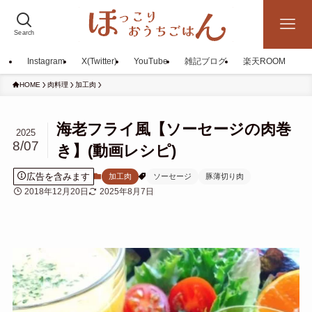
Search
Instagram
X(Twitter)
YouTube
雑記ブログ
楽天ROOM
HOME
肉料理
加工肉
海老フライ風【ソーセージの肉巻
2025
8/07
き】(動画レシピ)
広告を含みます
加工肉
ソーセージ
豚薄切り肉
2018年12月20日
2025年8月7日