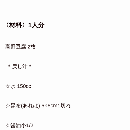
〈材料〉1人分
高野豆腐 2枚
＊戻し汁＊
☆水 150cc
☆昆布(あれば) 5×5cm1切れ
☆醤油小1/2