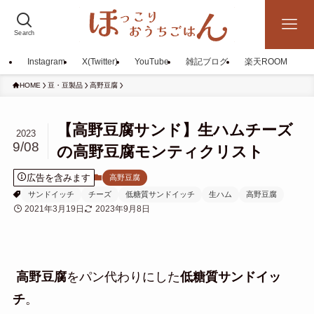
Search
Instagram
X(Twitter)
YouTube
雑記ブログ
楽天ROOM
HOME
豆・豆製品
高野豆腐
【高野豆腐サンド】生ハムチーズ
2023
9/08
の高野豆腐モンティクリスト
広告を含みます
高野豆腐
サンドイッチ
チーズ
低糖質サンドイッチ
生ハム
高野豆腐
2021年3月19日
2023年9月8日
高野豆腐
をパン代わりにした
低糖質サンドイッ
チ
。