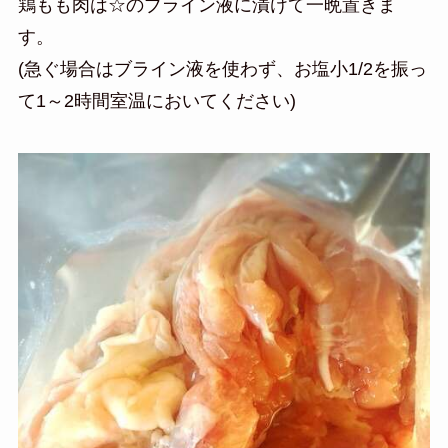
鶏もも肉は☆のブライン液に漬けて一晩置きま
す。
(急ぐ場合はブライン液を使わず、お塩小1/2を振っ
て1～2時間室温においてください)