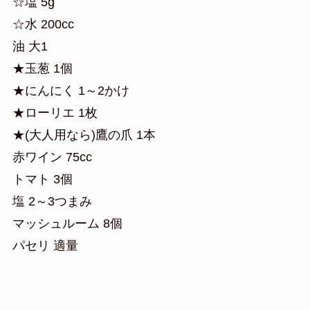
☆塩 5g
☆水 200cc
油 大1
★玉葱 1個
★にんにく 1～2かけ
★ローリエ 1枚
★(大人用なら)鷹の爪 1本
赤ワイン 75cc
トマト 3個
塩 2～3つまみ
マッシュルーム 8個
パセリ 適量