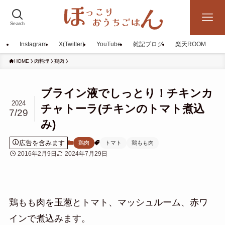
Search
Instagram
X(Twitter)
YouTube
雑記ブログ
楽天ROOM
HOME
肉料理
鶏肉
ブライン液でしっとり！チキンカ
2024
チャトーラ(チキンのトマト煮込
7/29
み)
広告を含みます
鶏肉
トマト
鶏もも肉
2016年2月9日
2024年7月29日
鶏もも肉を玉葱とトマト、マッシュルーム、赤ワ
インで煮込みます。