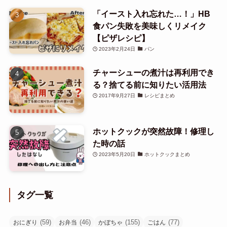
「イースト入れ忘れた…！」HB
食パン失敗を美味しくリメイク
【ピザレシピ】
2023年2月24日
パン
チャーシューの煮汁は再利用でき
る？捨てる前に知りたい活用法
2017年9月27日
レシピまとめ
ホットクックが突然故障！修理し
た時の話
2023年5月20日
ホットクックまとめ
タグ一覧
(59)
(46)
(155)
(77)
おにぎり
お弁当
かぼちゃ
ごはん