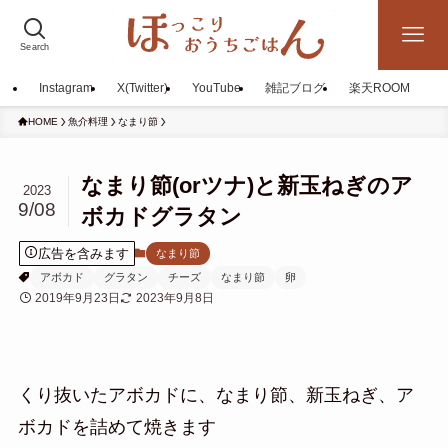
Search
Instagram
X(Twitter)
YouTube
雑記ブログ
楽天ROOM
HOME
魚介料理
なまり節
なまり節(orツナ)と新玉ねぎのア
2023
9/08
ボカドグラタン
広告を含みます
なまり節
アボカド
グラタン
チーズ
なまり節
卵
2019年9月23日
2023年9月8日
くり抜いたアボカドに、なまり節、新玉ねぎ、ア
ボカドを詰めて焼きます